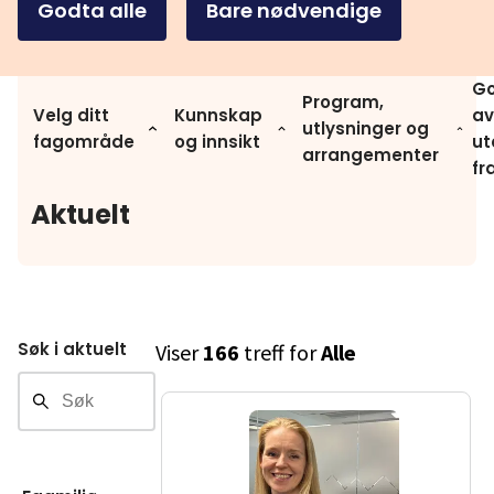
Godta alle
Bare nødvendige
Go
Program,
Velg ditt
Kunnskap
av
utlysninger og
fagområde
og innsikt
ut
arrangementer
fr
Aktuelt
Søk i aktuelt
Viser
166
treff for
Alle