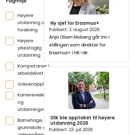
Fagmiljø
Høyere
utdanning og
Ny sjef for Erasmus+
forskning
Publisert
:
3. august 2026
Anja Olsen Moberg går inn i
Høyere
stillingen som direktør for
yrkesfaglig
Erasmus+ i HK-dir.
utdanning
Kompetanse i
arbeidslivet
Voksenopplæring
Karriereveiledning
og
utdanningsvalg
Slik ble opptaket til høyere
Barnehage,
utdanning 2026
grunnskole og
Publisert
:
23. juli 2026
videregående