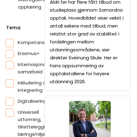
Aldri før har flere fått tilbud om
opplæring
studieplass gjennom Samordna
opptak. Hovedbildet viser vekst i
antall søkere med tilbud, men
Tema
relativt stor grad av stabilitet i
fordelingen mellom
Kompetansebehov
utdanningsområdene, sier
Erasmus+
direktør Sveinung Skule. Her er
Internasjonalt
hans oppsummering av
samarbeid
opptakstallene for høyere
utdanning 2026.
Inkludering og
integrering
Digitalisering
Universell
utforming,
tilrettelegging og
læringsmiljø