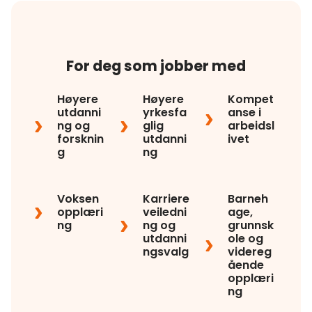
For deg som jobber med
Høyere
Høyere
Kompet
utdanni
yrkesfa
anse i
ng og
glig
arbeidsl
forsknin
utdanni
ivet
g
ng
Voksen
Karriere
Barneh
opplæri
veiledni
age,
ng
ng og
grunnsk
utdanni
ole og
ngsvalg
videreg
ående
opplæri
ng