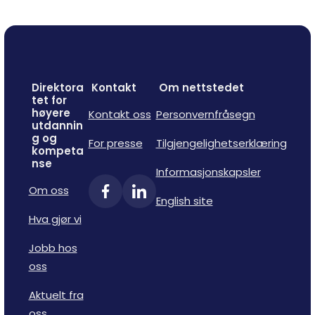
Direktora
Kontakt
Om nettstedet
tet for
høyere
Kontakt oss
Personvernfråsegn
utdannin
g og
For presse
Tilgjengelighetserklæring
kompeta
nse
Informasjonskapsler
Om oss
English site
Hva gjør vi
Jobb hos
oss
Aktuelt fra
oss