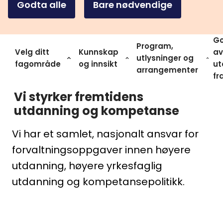
Godta alle
Bare nødvendige
Go
Program,
Velg ditt
Kunnskap
av
utlysninger og
fagområde
og innsikt
ut
arrangementer
fr
Vi styrker fremtidens
utdanning og kompetanse
Vi har et samlet, nasjonalt ansvar for
forvaltningsoppgaver innen høyere
utdanning, høyere yrkesfaglig
utdanning og kompetansepolitikk.