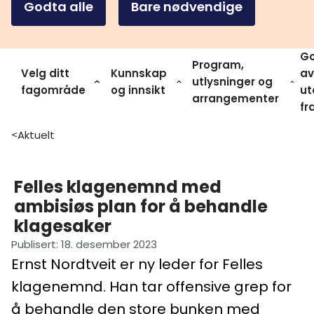
Godta alle
Bare nødvendige
Go
Program,
Velg ditt
Kunnskap
av
utlysninger og
fagområde
og innsikt
ut
arrangementer
fr
Aktuelt
>
Felles klagenemnd med
ambisiøs plan for å behandle
klagesaker
Publisert
:
18. desember 2023
Ernst Nordtveit er ny leder for Felles
klagenemnd. Han tar offensive grep for
å behandle den store bunken med