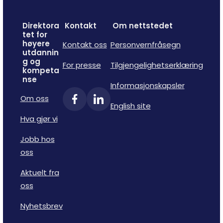
Direktora
Kontakt
Om nettstedet
tet for
høyere
Kontakt oss
Personvernfråsegn
utdannin
g og
For presse
Tilgjengelighetserklæring
kompeta
nse
Informasjonskapsler
Om oss
English site
Hva gjør vi
Jobb hos
oss
Aktuelt fra
oss
Nyhetsbrev