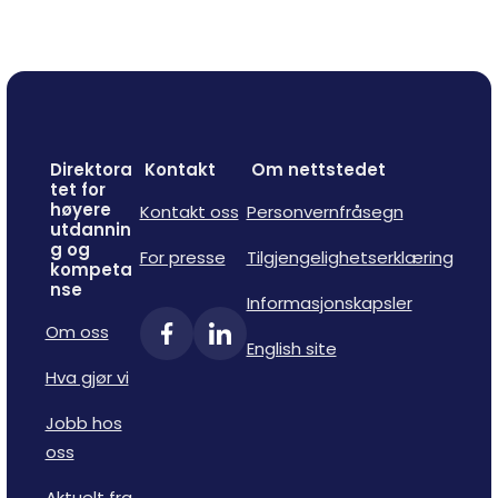
Direktora
Kontakt
Om nettstedet
tet for
høyere
Kontakt oss
Personvernfråsegn
utdannin
g og
For presse
Tilgjengelighetserklæring
kompeta
nse
Informasjonskapsler
Om oss
English site
Hva gjør vi
Jobb hos
oss
Aktuelt fra