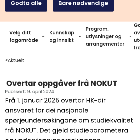
Godta alle
Bare nødvendige
Go
Program,
Velg ditt
Kunnskap
av
utlysninger og
fagområde
og innsikt
ut
arrangementer
fr
Aktuelt
>
Overtar oppgåver frå NOKUT
Publisert
:
9. april 2024
Frå 1. januar 2025 overtar HK-dir
ansvaret for dei nasjonale
spørjeundersøkingane om studiekvalitet
frå NOKUT. Det gjeld studiebarometera