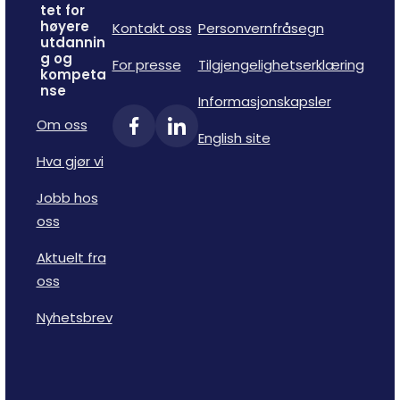
tet for
høyere
Kontakt oss
Personvernfråsegn
utdannin
g og
For presse
Tilgjengelighetserklæring
kompeta
nse
Informasjonskapsler
Om oss
English site
Hva gjør vi
Jobb hos
oss
Aktuelt fra
oss
Nyhetsbrev