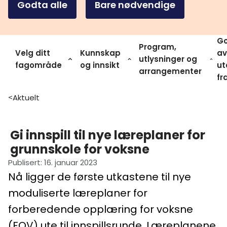
Godta alle
Bare nødvendige
Go
Program,
Velg ditt
Kunnskap
av
utlysninger og
fagområde
og innsikt
ut
arrangementer
fr
Aktuelt
>
Gi innspill til nye læreplaner for
grunnskole for voksne
Publisert
:
16. januar 2023
Nå ligger de første utkastene til nye
moduliserte læreplaner for
forberedende opplæring for voksne
(FOV) ute til innspillsrunde. Læreplanene