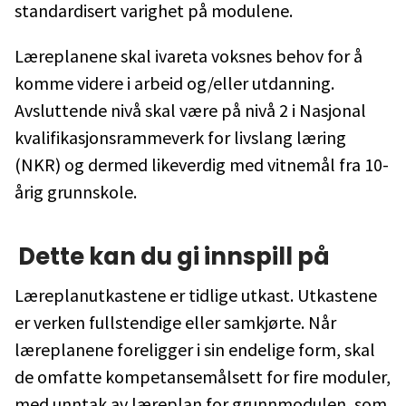
standardisert varighet på modulene.
Læreplanene skal ivareta voksnes behov for å
komme videre i arbeid og/eller utdanning.
Avsluttende nivå skal være på nivå 2 i Nasjonal
kvalifikasjonsrammeverk for livslang læring
(NKR) og dermed likeverdig med vitnemål fra 10-
årig grunnskole.
Dette kan du gi innspill på
Læreplanutkastene er tidlige utkast. Utkastene
er verken fullstendige eller samkjørte. Når
læreplanene foreligger i sin endelige form, skal
de omfatte kompetansemålsett for fire moduler,
med unntak av læreplan for grunnmodulen, som