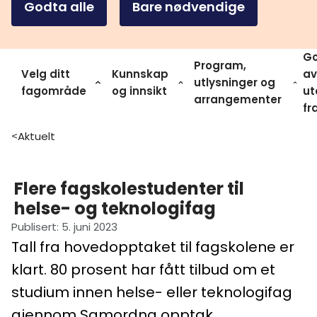
Godta alle
Bare nødvendige
Go
Program,
Velg ditt
Kunnskap
av
utlysninger og
fagområde
og innsikt
ut
arrangementer
fr
Aktuelt
>
Flere fagskolestudenter til
helse- og teknologifag
Publisert
:
5. juni 2023
Tall fra hovedopptaket til fagskolene er
klart. 80 prosent har fått tilbud om et
studium innen helse- eller teknologifag
gjennom Samordna opptak.