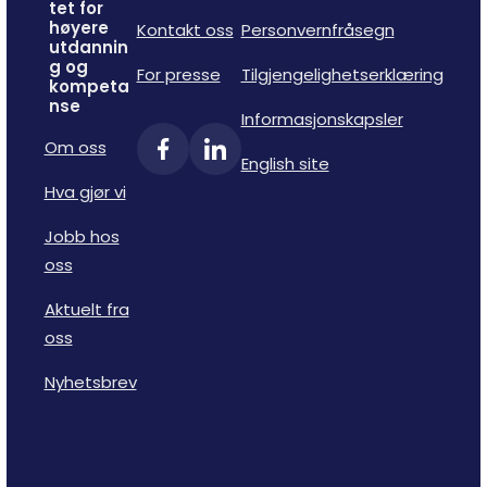
tet for
høyere
Kontakt oss
Personvernfråsegn
utdannin
g og
For presse
Tilgjengelighetserklæring
kompeta
nse
Informasjonskapsler
Om oss
English site
Hva gjør vi
Jobb hos
oss
Aktuelt fra
oss
Nyhetsbrev