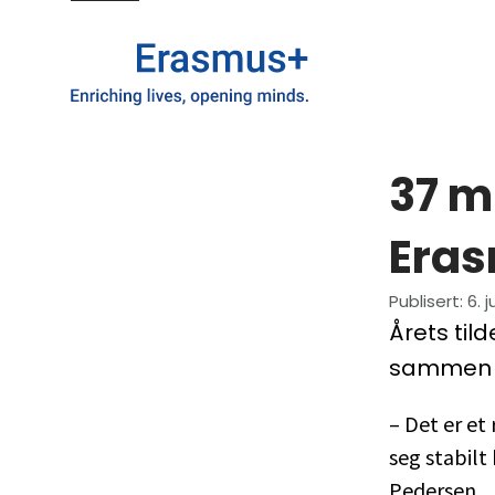
37 mi
Era
Publisert
:
6. 
Årets tild
sammen er
– Det er et
seg stabilt
Pedersen.