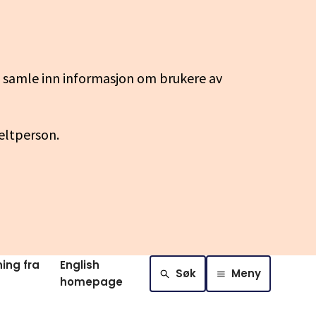
g samle inn informasjon om brukere av
keltperson.
ing fra
English
Søk
Meny
homepage