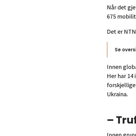
Når det gje
675 mobili
Det er NTNU
Se oversi
Innen globa
Her har 14 
forskjellig
Ukraina.
– Tru
Innen grunn