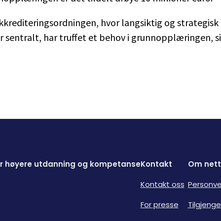
 akkrediteringsordningen, hvor langsiktig og strategisk
 sentralt, har truffet et behov i grunnopplæringen, s
for høyere utdanning og kompetanse
Kontakt
Om nett
Kontakt oss
Personve
For presse
Tilgjenge