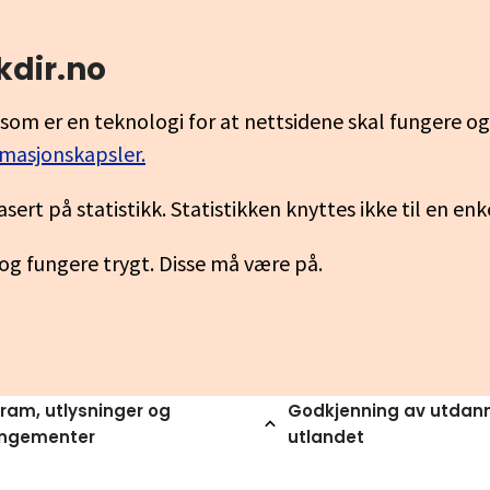
kdir.no
som er en teknologi for at nettsidene skal fungere o
rmasjonskapsler.
asert på statistikk. Statistikken knyttes ikke til en en
 og fungere trygt. Disse må være på.
ram, utlysninger og
Godkjenning av utdann
angementer
utlandet