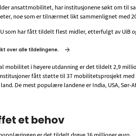
lder ansattmobilitet, har institusjonene søkt om til 
teter, noe som er tilnærmet likt sammenlignet med 2
 som har fått tildelt flest midler, etterfulgt av UiB o
kt over alle tildelingene.
l mobilitet i høyere utdanning er det tildelt 2,9 milli
institusjoner fått støtte til 37 mobilitetsprosjekt med
e land. De mest populære landene er India, USA, Sør-A
ffet et behov
opplæringen er det tildelt drøye 16 millioner euro.