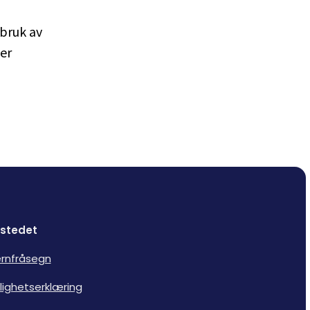
 bruk av
ier
stedet
rnfråsegn
lighetserklæring