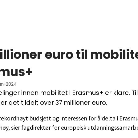
llioner euro til mobilite
smus+
juni 2024
elinger innen mobilitet i Erasmus+ er klare. Til
 det tildelt over 37 millioner euro.
 rekordhøyt budsjett og interessen for å delta i Erasm
 høy, sier fagdirektør for europeisk utdanningssamarbe