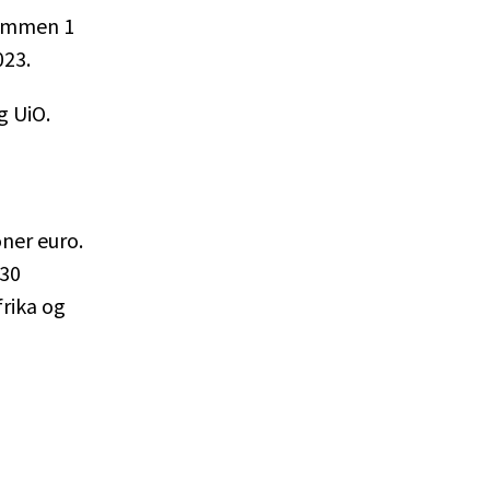
sammen 1
023.
g UiO.
oner euro.
 30
frika og