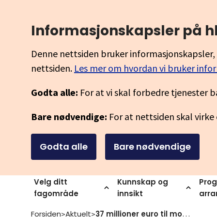
Informasjonskapsler på h
Denne nettsiden bruker informasjonskapsler, 
nettsiden.
Les mer om hvordan vi bruker info
Godta alle:
For at vi skal forbedre tjenester b
Bare nødvendige:
For at nettsiden skal virke
Godta alle
Bare nødvendige
Velg ditt
Kunnskap og
Prog
fagområde
innsikt
arr
Forsiden
Aktuelt
37 millioner euro til mobilitet i erasmus
>
>