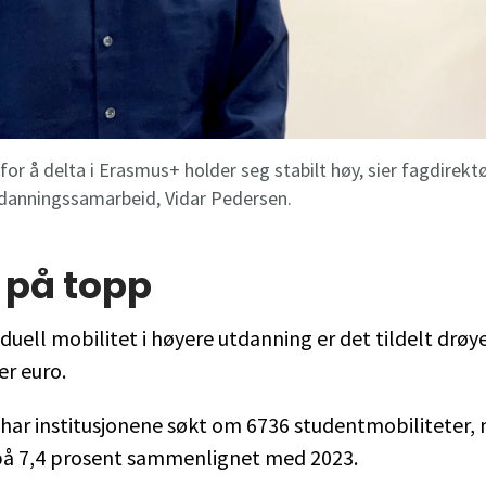
for å delta i Erasmus+ holder seg stabilt høy, sier fagdirektø
danningssamarbeid, Vidar Pedersen.
 på topp
iduell mobilitet i høyere utdanning er det tildelt drøy
er euro.
 har institusjonene søkt om 6736 studentmobiliteter,
på 7,4 prosent sammenlignet med 2023.