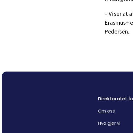
– Vi ser at
Erasmus+ er
Pedersen.
Direktoratet 
Om oss
Hva gjør vi