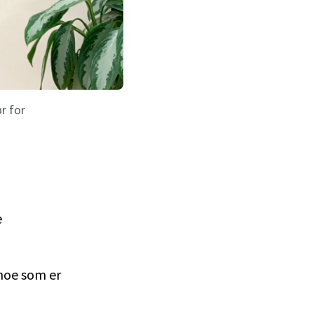
r for
e
 noe som er