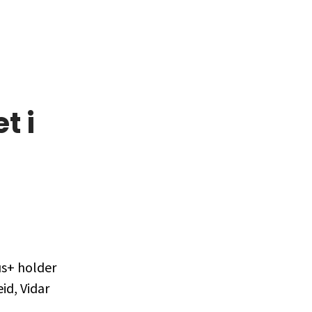
t i
us+ holder
id, Vidar