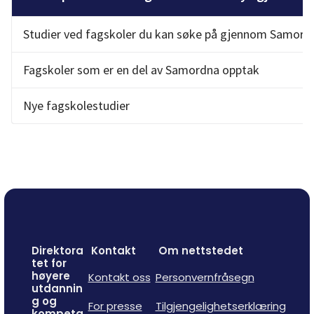
Studier ved fagskoler du kan søke på gjennom Samord
Fagskoler som er en del av Samordna opptak 
Nye fagskolestudier 
Direktora
Kontakt
Om nettstedet
tet for
høyere
Kontakt oss
Personvernfråsegn
utdannin
g og
For presse
Tilgjengelighetserklæring
kompeta