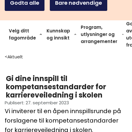
Godta alle
Bare nødvendige
Go
Program,
Velg ditt
Kunnskap
av
utlysninger og
fagområde
og innsikt
ut
arrangementer
fr
Aktuelt
>
Gi dine innspill til
kompetansestandarder for
karriereveiledning i skolen
Publisert
:
27. september 2023
Vi inviterer til en åpen innspillsrunde på
forslagene til kompetansestandarder
for karriereveiledning i skolen.