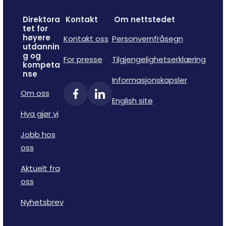
Direktora
Kontakt
Om nettstedet
tet for
høyere
Kontakt oss
Personvernfråsegn
utdannin
g og
For presse
Tilgjengelighetserklæring
kompeta
nse
Informasjonskapsler
Om oss
English site
Hva gjør vi
Jobb hos
oss
Aktuelt fra
oss
Nyhetsbrev