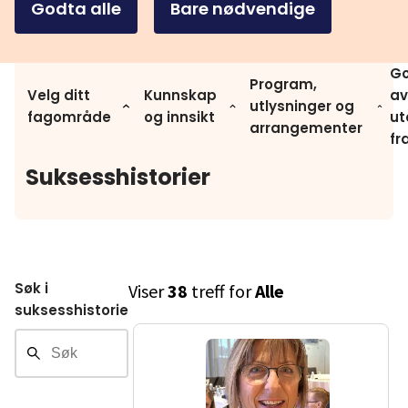
Godta alle
Bare nødvendige
Go
Program,
Velg ditt
Kunnskap
av
utlysninger og
fagområde
og innsikt
ut
arrangementer
fr
Suksesshistorier
Søk i
Viser
38
treff for
Alle
suksesshistorier