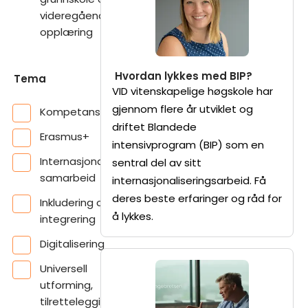
videregående
opplæring
Hvordan lykkes med BIP?
Tema
VID vitenskapelige høgskole har
gjennom flere år utviklet og
Kompetansebehov
driftet Blandede
Erasmus+
intensivprogram (BIP) som en
Internasjonalt
sentral del av sitt
samarbeid
internasjonaliseringsarbeid. Få
deres beste erfaringer og råd for
Inkludering og
å lykkes.
integrering
Digitalisering
Universell
utforming,
tilrettelegging og