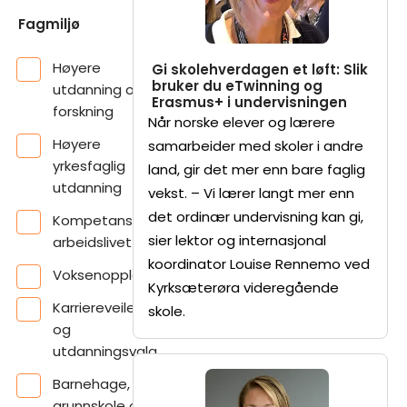
Fagmiljø
Høyere
Gi skolehverdagen et løft: Slik
bruker du eTwinning og
utdanning og
Erasmus+ i undervisningen
forskning
Når norske elever og lærere
Høyere
samarbeider med skoler i andre
yrkesfaglig
land, gir det mer enn bare faglig
utdanning
vekst. – Vi lærer langt mer enn
det ordinær undervisning kan gi,
Kompetanse i
sier lektor og internasjonal
arbeidslivet
koordinator Louise Rennemo ved
Voksenopplæring
Kyrksæterøra videregående
Karriereveiledning
skole.
og
utdanningsvalg
Barnehage,
grunnskole og