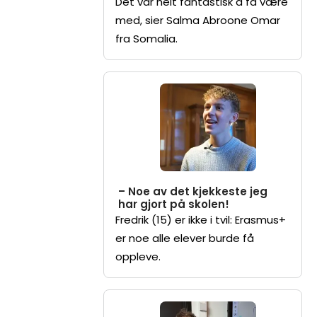
Det var helt fantastisk å få være
med, sier Salma Abroone Omar
fra Somalia.
– Noe av det kjekkeste jeg
har gjort på skolen!
Fredrik (15) er ikke i tvil: Erasmus+
er noe alle elever burde få
oppleve.