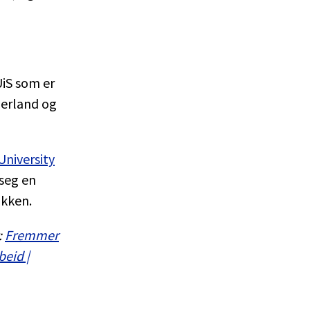
UiS som er
derland og
University
 seg en
akken.
:
Fremmer
eid |