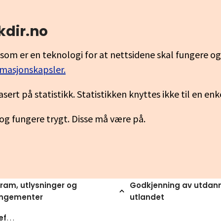
kdir.no
som er en teknologi for at nettsidene skal fungere o
rmasjonskapsler.
asert på statistikk. Statistikken knyttes ikke til en en
 og fungere trygt. Disse må være på.
ram, utlysninger og
Godkjenning av utdann
angementer
utlandet
Skal lofte elevers leseferdigheter gjennom internasjonalt samarbeid