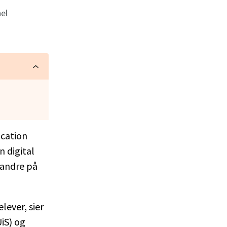
el
ucation
n digital
erandre på
lever, sier
iS) og