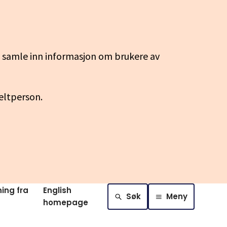
g samle inn informasjon om brukere av
keltperson.
ing fra
English
Søk
Meny
homepage