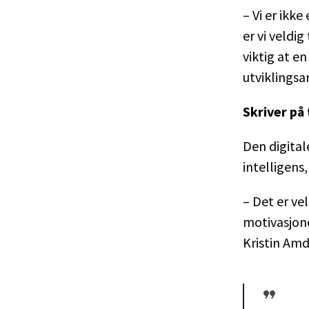
– Vi er ikk
er vi veldig
viktig at e
utviklingsa
Skriver på
Den digital
intelligens,
– Det er vel
motivasjone
Kristin Am