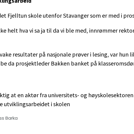
iklingsarbeid
det Fjelltun skole utenfor Stavanger som er med i pros
ikke helt hva vi sa ja til da vi ble med, innrømmer rekt
vake resultater på nasjonale prøver i lesing, var hun li
å be da prosjektleder Bakken banket på klasseromsdø
iktig at en aktør fra universitets- og høyskolesektore
te utviklingsarbeidet i skolen
s Barka