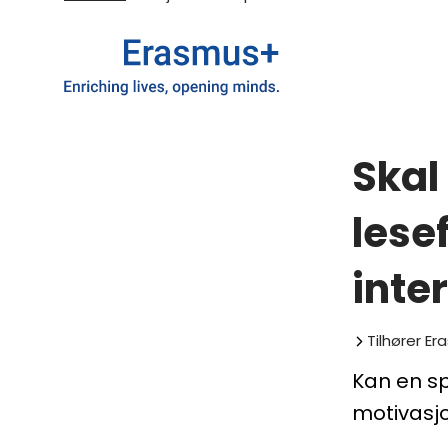
Skal
lese
inte
Tilhører
Er
Kan en spi
motivasjo