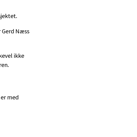
jektet.
or Gerd Næss
kevel ikke
ren.
n er med