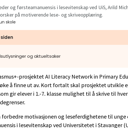
eder og førsteamanuensis i lesevitenskap ved UiS, Arild Mich
orsker på motiverende lese- og skriveopplæring.
tun skole
 siden
dsutlysninger og aktueltsaker
asmus+-prosjektet AI Literacy Network in Primary Ed
øke å finne ut av. Kort fortalt skal prosjektet utvikle e
m gir elever i 1.-7. klasse mulighet til å skrive til hv
ndegrenser.
å forbedre motivasjonen og leseferdighetene til unge e
ensis i lesevitenskap ved Universitetet i Stavanger (U