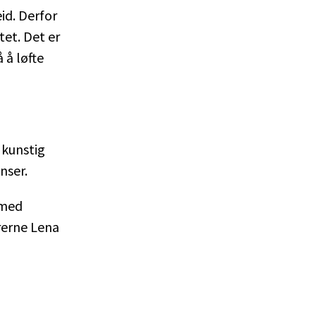
id. Derfor
tet. Det er
 å løfte
 kunstig
nser.
 med
ærerne Lena