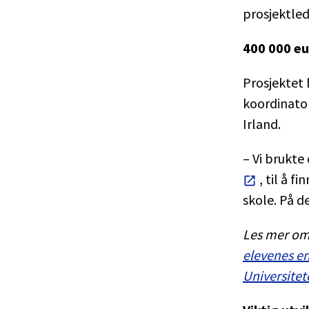
prosjektled
400 000 eu
Prosjektet 
koordinator
Irland.
– Vi brukte
, til å 
skole. På d
Les mer om 
elevenes en
Universitet