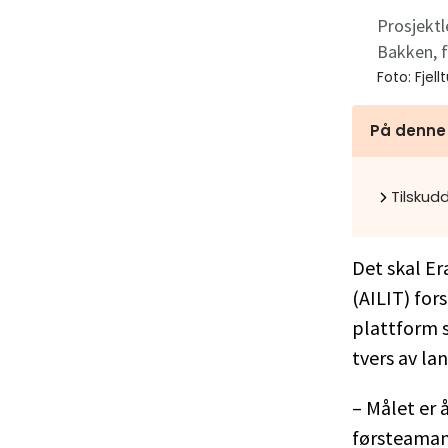
Prosjektl
Bakken, f
Foto:
Fjell
På denne
Tilskud
Det skal Er
(AILIT) fors
plattform so
tvers av la
– Målet er 
førsteamanu