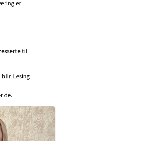
æring er
esserte til
 blir. Lesing
r de.