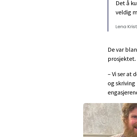
Det å ku
veldig m
Lena Kris
De var blan
prosjektet.
– Vi ser at 
og skriving
engasjerend