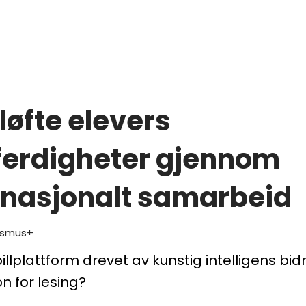
 løfte elevers
ferdigheter gjennom
rnasjonalt samarbeid
asmus+
llplattform drevet av kunstig intelligens bidra
n for lesing?