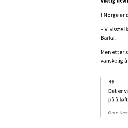
Viktig utv
I Norge er 
– Vi visste 
Barka.
Men etter s
vanskelig 
Det er v
på å løf
Gerd Næs