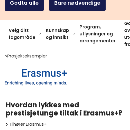
Godta alle
Bare nødvendige
Go
Program,
Velg ditt
Kunnskap
av
utlysninger og
fagområde
og innsikt
ut
arrangementer
fr
Prosjekteksempler
>
Hvordan lykkes med
prestisjetunge tiltak i Erasmus+?
Tilhører
Erasmus+