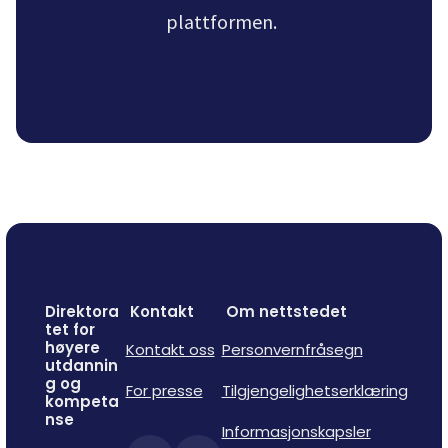
plattformen.
Direktora
Kontakt
Om nettstedet
tet for
høyere
Kontakt oss
Personvernfråsegn
utdannin
g og
For presse
Tilgjengelighetserklæring
kompeta
nse
Informasjonskapsler