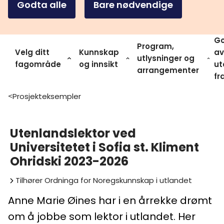
Godta alle
Bare nødvendige
Go
Program,
Velg ditt
Kunnskap
av
utlysninger og
fagområde
og innsikt
ut
arrangementer
fr
Prosjekteksempler
>
Utenlandslektor ved
Universitetet i Sofia st. Kliment
Ohridski 2023-2026
Tilhører
Ordninga for Noregskunnskap i utlandet
Anne Marie Øines har i en årrekke drømt
om å jobbe som lektor i utlandet. Her