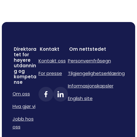
Direktora
Kontakt
Om nettstedet
tet for
høyere
Kontakt oss
Personvernfråsegn
utdannin
g og
For presse
Tilgjengelighetserklæring
kompeta
nse
Informasjonskapsler
Om oss
English site
Hva gjør vi
Jobb hos
oss