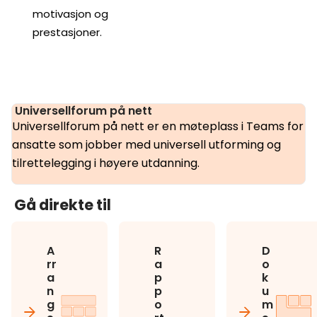
motivasjon og
prestasjoner.
Universellforum på nett
Universellforum på nett er en møteplass i Teams for
ansatte som jobber med universell utforming og
tilrettelegging i høyere utdanning.
Gå direkte til
A
R
D
rr
a
o
a
p
k
n
p
u
g
o
m