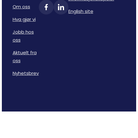
Om oss
English site
Hva gjør vi
Jobb hos
oss
Aktuelt fra
oss
Nyhetsbrev