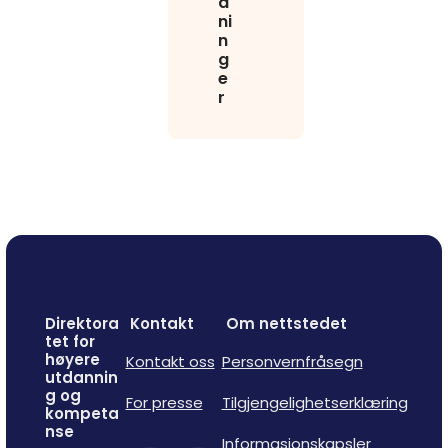
d
ni
n
g
e
r
Direktora
Kontakt
Om nettstedet
tet for
høyere
Kontakt oss
Personvernfråsegn
utdannin
g og
For presse
Tilgjengelighetserklæring
kompeta
nse
Informasjonskapsler