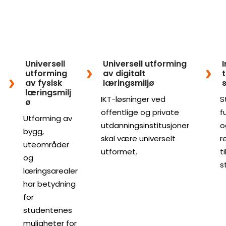
Universell
Universell utforming
I
utforming
av digitalt
t
av fysisk
læringsmiljø
læringsmilj
IKT-løsninger ved
S
ø
offentlige og private
f
Utforming av
utdanningsinstitusjoner
o
bygg,
skal være universelt
r
uteområder
utformet.
t
og
s
læringsarealer
har betydning
for
studentenes
muligheter for