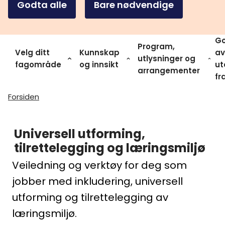
Godta alle
Bare nødvendige
Go
Program,
Velg ditt
Kunnskap
av
utlysninger og
fagområde
og innsikt
ut
arrangementer
fr
Forsiden
Universell utforming,
tilrettelegging og læringsmiljø
Veiledning og verktøy for deg som
jobber med inkludering, universell
utforming og tilrettelegging av
læringsmiljø.