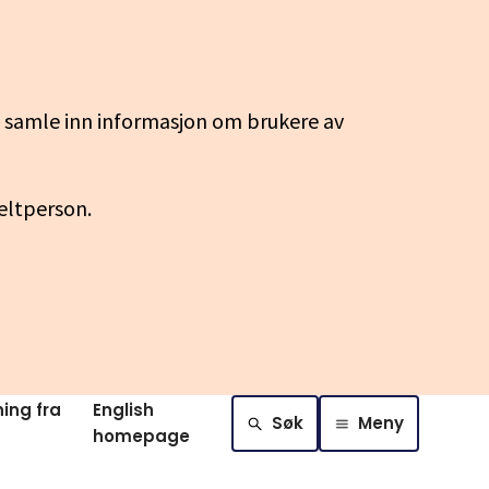
g samle inn informasjon om brukere av
keltperson.
ing fra
English
Søk
Meny
homepage