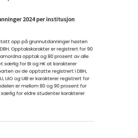
nninger 2024 per institusjon
r tatt opp på grunnutdanninger høsten
DBH. Opptakskarakter er registrert for 90
amordna opptak og 80 prosent av alle
t særlig for BI og HK at karakterer
vparten av de opptatte registrert i DBH,
NU, UiO og UiB er karakterer registrert for
delen er mellom 80 og 90 prosent for
t særlig for eldre studenter karakterer