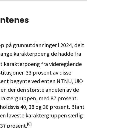
dentenes
opp på grunnutdanninger i 2024, delt
 mange karakterpoeng de hadde fra
t karakterpoeng fra videregående
stitusjoner. 33 prosent av disse
sent begynte ved enten NTNU, UiO
onen der den største andelen av de
araktergruppen, med 87 prosent.
oldsvis 40, 38 og 36 prosent. Blant
 den laveste karaktergruppen særlig
 37 prosent.
[6]