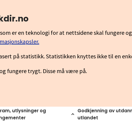
kdir.no
som er en teknologi for at nettsidene skal fungere o
rmasjonskapsler.
asert på statistikk. Statistikken knyttes ikke til en en
 og fungere trygt. Disse må være på.
ram, utlysninger og
Godkjenning av utdann
angementer
utlandet