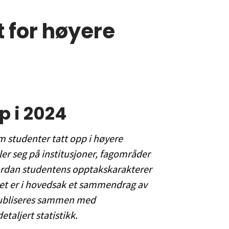
 for høyere
p i 2024
om studenter tatt opp i høyere
er seg på institusjoner, fagområder
hvordan studentens opptakskarakterer
let er i hovedsak et sammendrag av
publiseres sammen med
taljert statistikk.