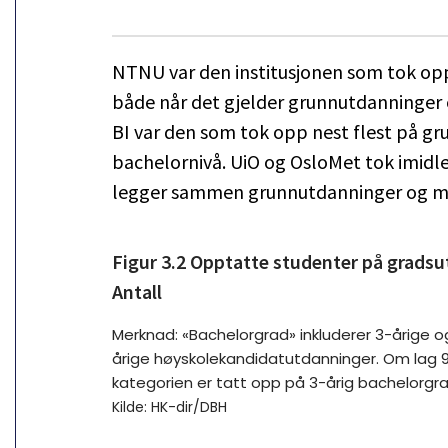
NTNU var den institusjonen som tok opp
både når det gjelder grunnutdanninger o
BI var den som tok opp nest flest på g
bachelornivå. UiO og OsloMet tok imidl
legger sammen grunnutdanninger og m
Figur 3.2 Opptatte studenter på gradsut
Antall
Merknad: «Bachelorgrad» inkluderer 3-årige og 
årige høyskolekandidatutdanninger. Om lag 
kategorien er tatt opp på 3-årig bachelorgra
Kilde: HK-dir/DBH