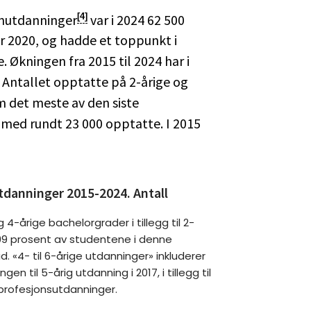
nnutdanninger
var i 2024 62 500
[4]
før 2020, og hadde et toppunkt i
Økningen fra 2015 til 2024 har i
 Antallet opptatte på 2-årige og
 det meste av den siste
 med rundt 23 000 opptatte. I 2015
tdanninger 2015-2024. Antall
4-årige bachelorgrader i tillegg til 2-
99 prosent av studentene i denne
. «4- til 6-årige utdanninger» inkluderer
 til 5-årig utdanning i 2017, i tillegg til
profesjonsutdanninger.