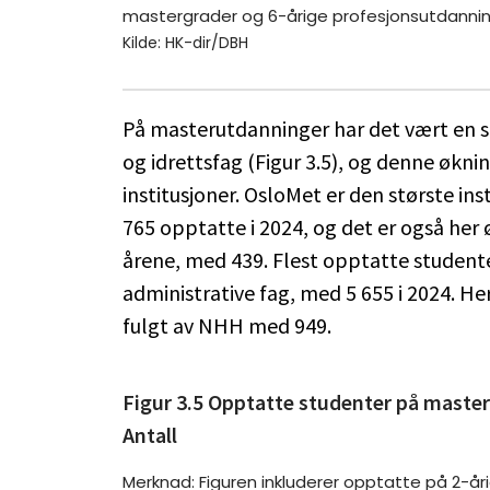
mastergrader og 6-årige profesjonsutdannin
Kilde: HK-dir/DBH
På masterutdanninger har det vært en sæ
og idrettsfag (Figur 3.5), og denne økni
institusjoner. OsloMet er den største in
765 opptatte i 2024, og det er også her ø
årene, med 439. Flest opptatte student
administrative fag, med 5 655 i 2024. He
fulgt av NHH med 949.
Figur 3.5 Opptatte studenter på master
Antall
Merknad: Figuren inkluderer opptatte på 2-år