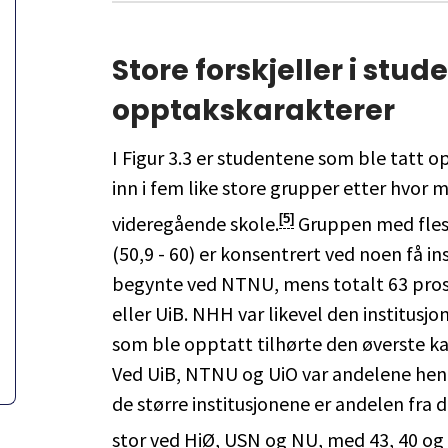
Store forskjeller i stu
opptakskarakterer
I Figur 3.3 er studentene som ble tatt 
inn i fem like store grupper etter hvor
videregående skole.
Gruppen med fles
[5]
(50,9 - 60) er konsentrert ved noen få in
begynte ved NTNU, mens totalt 63 pro
eller UiB. NHH var likevel den institusj
som ble opptatt tilhørte den øverste k
Ved UiB, NTNU og UiO var andelene henh
de større institusjonene er andelen fra
stor ved HiØ, USN og NU, med 43, 40 og