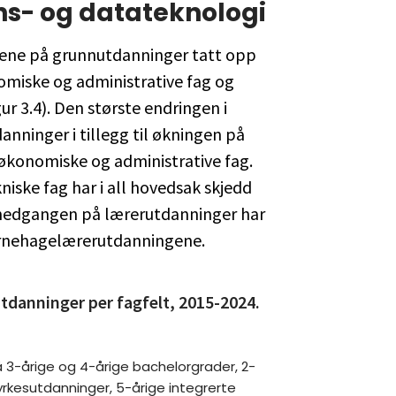
ons- og datateknologi
ntene på grunnutdanninger tatt opp
omiske og administrative fag og
ur 3.4). Den største endringen i
nninger i tillegg til økningen på
 økonomiske og administrative fag.
iske fag har i all hovedsak skjedd
 nedgangen på lærerutdanninger har
arnehagelærerutdanningene.
tdanninger per fagfelt, 2015-2024.
 3-årige og 4-årige bachelorgrader, 2-
rkesutdanninger, 5-årige integrerte