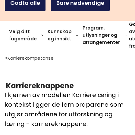
Godta alle
Bare nødvendige
Go
Program,
Velg ditt
Kunnskap
av
utlysninger og
fagområde
og innsikt
ut
arrangementer
fr
Karrierekompetanse
>
Karriereknappene
I kjernen av modellen Karrierelæring i
kontekst ligger de fem ordparene som
utgjør områdene for utforskning og
læring - karriereknappene.