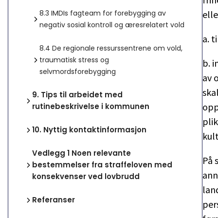
8.3
IMDIs fagteam for forebygging av
ell
negativ sosial kontroll og æresrelatert vold
a. t
8.4
De regionale ressurssentrene om vold,
traumatisk stress og
b. 
selvmordsforebygging
av 
ska
9.
Tips til arbeidet med
opp
rutinebeskrivelse i kommunen
plik
10.
Nyttig kontaktinformasjon
kult
Vedlegg 1 Noen relevante
På 
bestemmelser fra straffeloven med
ann
konsekvenser ved lovbrudd
lan
Referanser
per