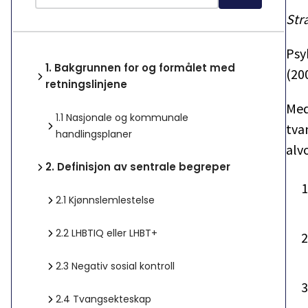
Str
Psy
1.
Bakgrunnen for og formålet med
(20
retningslinjene
Med
1.1
Nasjonale og kommunale
tva
handlingsplaner
alv
2.
Definisjon av sentrale begreper
2.1
Kjønnslemlestelse
2.2
LHBTIQ eller LHBT+
2.3
Negativ sosial kontroll
2.4
Tvangsekteskap