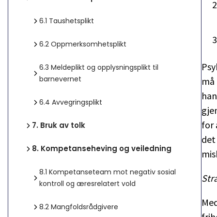
6.1
Taushetsplikt
6.2
Oppmerksomhetsplikt
Psy
6.3
Meldeplikt og opplysningsplikt til
barnevernet
må 
han
6.4
Avvegringsplikt
gje
for
7.
Bruk av tolk
det
8.
Kompetanseheving og veiledning
mis
8.1
Kompetanseteam mot negativ sosial
Str
kontroll og æresrelatert vold
Med
8.2
Mangfoldsrådgivere
fri