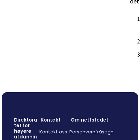
det
Direktora
Kontakt
Om nettstedet
tet for
høyere
Kontakt oss
Personvernfråsegn
utdannin