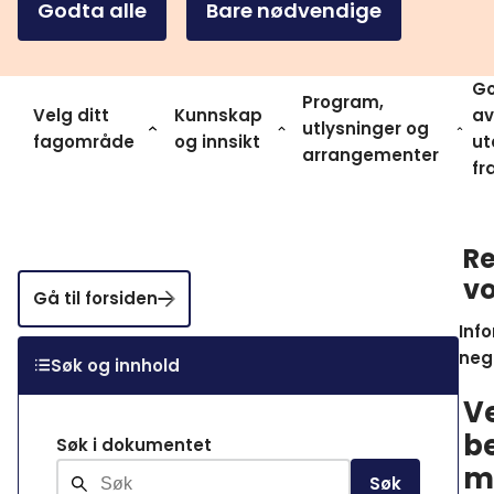
Godta alle
Bare nødvendige
Go
Program,
Velg ditt
Kunnskap
av
utlysninger og
fagområde
og innsikt
ut
arrangementer
fr
Re
v
Gå til forsiden
Inf
nega
Søk og innhold
V
b
Søk i dokumentet
m
Søk