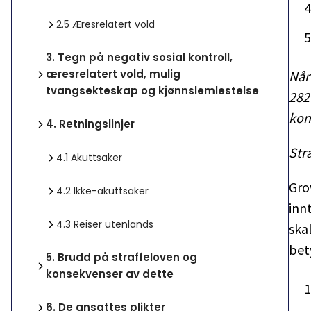
2.5
Æresrelatert vold
3.
Tegn på negativ sosial kontroll,
æresrelatert vold, mulig
Når
tvangsekteskap og kjønnslemlestelse
282
kon
4.
Retningslinjer
Str
4.1
Akuttsaker
Gro
4.2
Ikke-akuttsaker
inn
4.3
Reiser utenlands
ska
bet
5.
Brudd på straffeloven og
konsekvenser av dette
6.
De ansattes plikter