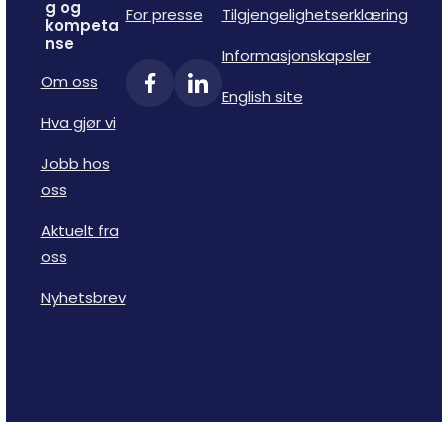
g og
For presse
Tilgjengelighetserklæring
kompeta
nse
Informasjonskapsler
Om oss
English site
Hva gjør vi
Jobb hos
oss
Aktuelt fra
oss
Nyhetsbrev