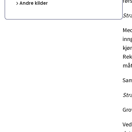
før
Andre kilder
Str
Med
inn
kjø
Rek
måt
Samt
Str
Gro
Ved