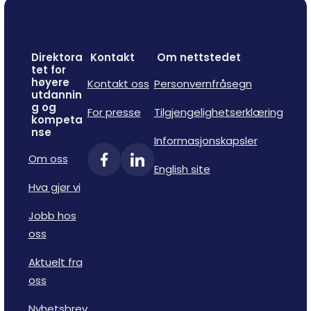
Direktora
Kontakt
Om nettstedet
tet for
høyere
Kontakt oss
Personvernfråsegn
utdannin
g og
For presse
Tilgjengelighetserklæring
kompeta
nse
Informasjonskapsler
Om oss
English site
Hva gjør vi
Jobb hos
oss
Aktuelt fra
oss
Nyhetsbrev