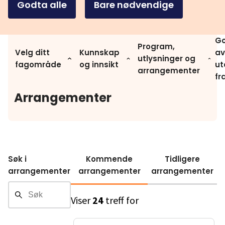
Godta alle
Bare nødvendige
Go
Program,
Velg ditt
Kunnskap
av
utlysninger og
fagområde
og innsikt
ut
arrangementer
fr
Arrangementer
Søk i
Kommende
Tidligere
arrangementer
arrangementer
arrangementer
Viser
24
treff for