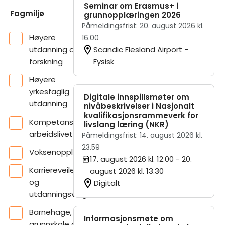
Seminar om Erasmus+ i
Fagmiljø
grunnopplæringen 2026
Påmeldingsfrist: 20. august 2026 kl.
Høyere
16.00
utdanning og
Scandic Flesland Airport -
forskning
Fysisk
Høyere
yrkesfaglig
Digitale innspillsmøter om
utdanning
nivåbeskrivelser i Nasjonalt
kvalifikasjonsrammeverk for
Kompetanse i
livslang læring (NKR)
arbeidslivet
Påmeldingsfrist: 14. august 2026 kl.
23.59
Voksenopplæring
17. august 2026 kl. 12.00
- 20.
Karriereveiledning
august 2026 kl. 13.30
og
Digitalt
utdanningsvalg
Barnehage,
Informasjonsmøte om
grunnskole og