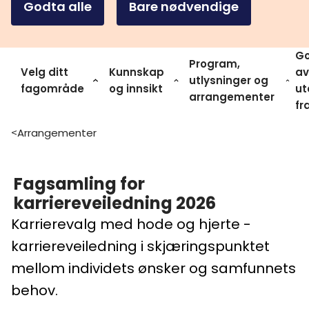
Godta alle
Bare nødvendige
Go
Program,
Velg ditt
Kunnskap
av
utlysninger og
fagområde
og innsikt
ut
arrangementer
fr
Arrangementer
>
Fagsamling for
karriereveiledning 2026
Karrierevalg med hode og hjerte -
karriereveiledning i skjæringspunktet
mellom individets ønsker og samfunnets
behov.