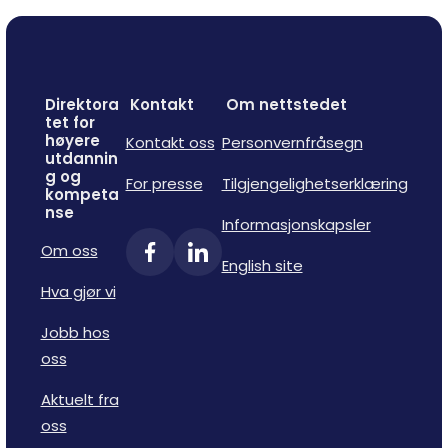
Direktora
Kontakt
Om nettstedet
tet for
høyere
Kontakt oss
Personvernfråsegn
utdannin
g og
For presse
Tilgjengelighetserklæring
kompeta
nse
Informasjonskapsler
Om oss
English site
Hva gjør vi
Jobb hos
oss
Aktuelt fra
oss