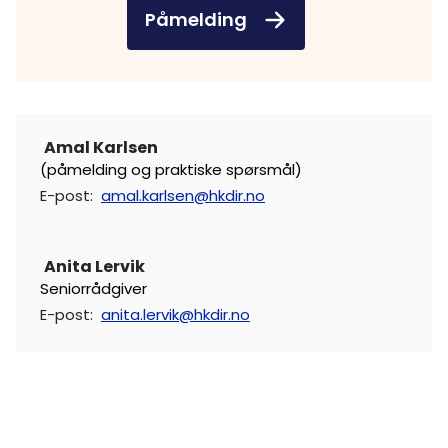
Påmelding
Amal Karlsen
(påmelding og praktiske spørsmål)
E-post
:
amal.karlsen@hkdir.no
Anita Lervik
Seniorrådgiver
E-post
:
anita.lervik@hkdir.no