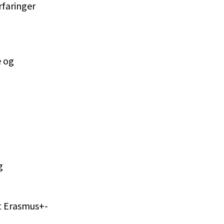
rfaringer
e og
g
vt Erasmus+-