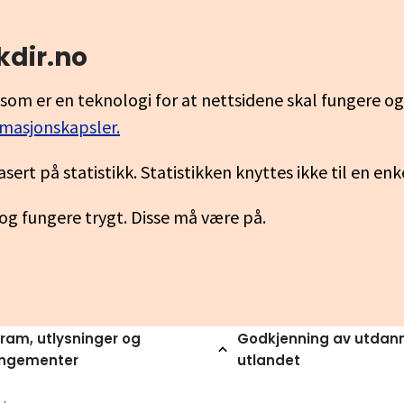
kdir.no
som er en teknologi for at nettsidene skal fungere o
rmasjonskapsler.
asert på statistikk. Statistikken knyttes ikke til en en
 og fungere trygt. Disse må være på.
ram, utlysninger og
Godkjenning av utdann
angementer
utlandet
ernasjonale aktiviteter i skolesektoren