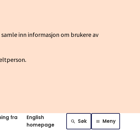
g samle inn informasjon om brukere av
keltperson.
ing fra
English
Søk
Meny
homepage