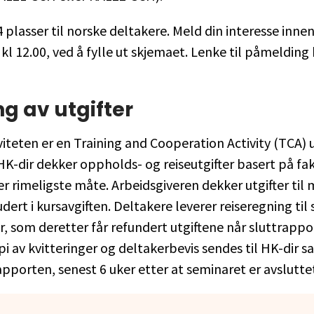
4 plasser til norske deltakere. Meld din interesse innen
l 12.00, ved å fylle ut skjemaet. Lenke til påmeldin
g av utgifter
iteten er en Training and Cooperation Activity (TCA) 
K-dir dekker oppholds- og reiseutgifter basert på fak
ter rimeligste måte. Arbeidsgiveren dekker utgifter til
udert i kursavgiften. Deltakere leverer reiseregning til 
r, som deretter får refundert utgiftene når sluttrappo
pi av kvitteringer og deltakerbevis sendes til HK-dir
pporten, senest 6 uker etter at seminaret er avslutte