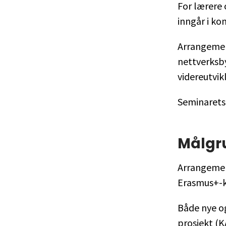
For lærere 
inngår i ko
Arrangement
nettverksb
videreutvik
Seminarets 
Målgr
Arrangemen
Erasmus+-k
Både nye og
prosjekt (