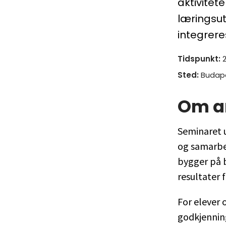
aktivitet
læringsut
integrere
Tidspunkt
:
Sted
:
Budape
Om a
Seminaret u
og samarbei
bygger på b
resultater 
For elever
godkjenning