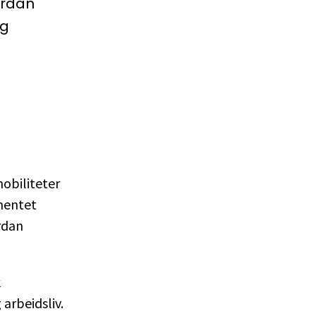
ordan
og
obiliteter
ementet
rdan
k
arbeidsliv.