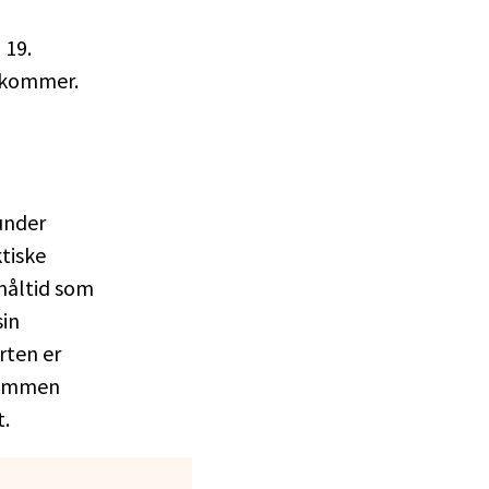
 19.
g kommer.
under
tiske
 måltid som
sin
rten er
 sammen
t.