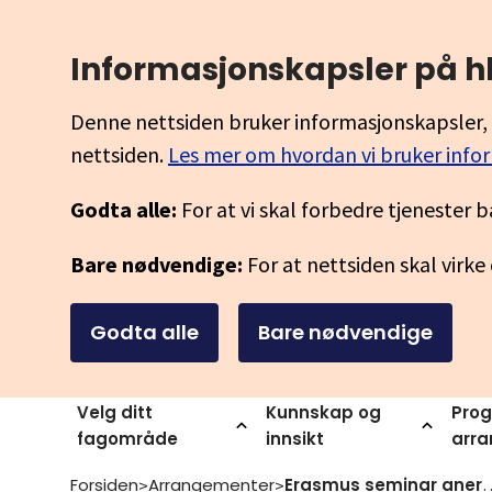
Informasjonskapsler på h
Denne nettsiden bruker informasjonskapsler, 
nettsiden.
Les mer om hvordan vi bruker info
Godta alle:
For at vi skal forbedre tjenester b
Bare nødvendige:
For at nettsiden skal virke
Godta alle
Bare nødvendige
Velg ditt
Kunnskap og
Prog
fagområde
innsikt
arr
Forsiden
Arrangementer
Erasmus seminar anerkjennelse og validering av int
>
>