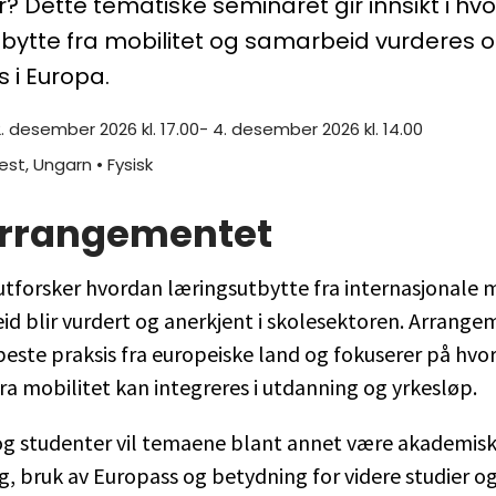
er? Dette tematiske seminaret gir innsikt i hv
bytte fra mobilitet og samarbeid vurderes 
s i Europa.
2. desember 2026 kl. 17.00- 4. desember 2026 kl. 14.00
st, Ungarn
• Fysisk
rrangementet
tforsker hvordan læringsutbytte fra internasjonale m
d blir vurdert og anerkjent i skolesektoren. Arrang
este praksis fra europeiske land og fokuserer på hvo
fra mobilitet kan integreres i utdanning og yrkesløp.
 og studenter vil temaene blant annet være akademis
, bruk av Europass og betydning for videre studier og 