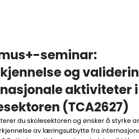
smus+-seminar:
kjennelse og valideri
rnasjonale aktiviteter i
esektoren (TCA2627)
erer du skolesektoren og ønsker å styrke a
jennelse av læringsutbytte fra internasjon