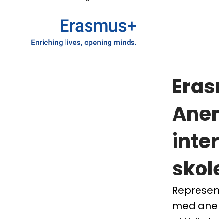
Era
Aner
inte
skol
Represent
med anerk