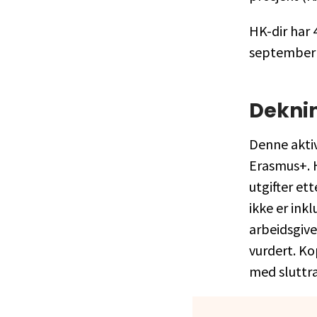
HK-dir har 
september k
Deknin
Denne aktiv
Erasmus+. H
utgifter et
ikke er inkl
arbeidsgive
vurdert. Ko
med sluttra