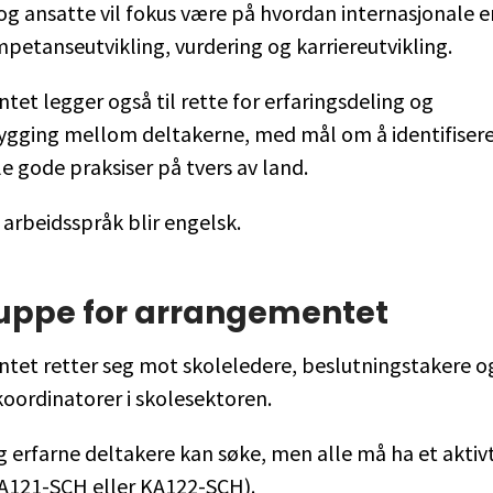
og ansatte vil fokus være på hvordan internasjonale e
mpetanseutvikling, vurdering og karriereutvikling.
et legger også til rette for erfaringsdeling og
ygging mellom deltakerne, med mål om å identifiser
le gode praksiser på tvers av land.
arbeidsspråk blir engelsk.
uppe for arrangementet
tet retter seg mot skoleledere, beslutningstakere o
oordinatorer i skolesektoren.
 erfarne deltakere kan søke, men alle må ha et akti
KA121-SCH eller KA122-SCH).