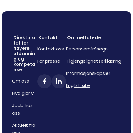
Direktora
Kontakt
Om nettstedet
tet for
høyere
Kontakt oss
Personvernfråsegn
utdannin
g og
For presse
Tilgjengelighetserklæring
kompeta
nse
Informasjonskapsler
Om oss
English site
Hva gjør vi
Jobb hos
oss
Aktuelt fra
oss