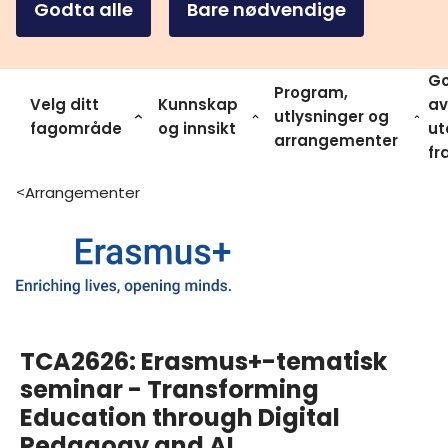
Godta alle
Bare nødvendige
Go
Program,
Velg ditt
Kunnskap
av
utlysninger og
fagområde
og innsikt
ut
arrangementer
fr
Arrangementer
>
TCA2626: Erasmus+-tematisk
seminar - Transforming
Education through Digital
Pedagogy and AI