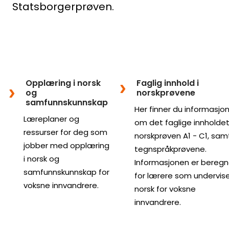
Statsborgerprøven.
Opplæring i norsk
Faglig innhold i
og
norskprøvene
samfunnskunnskap
Her finner du informasjo
Læreplaner og
om det faglige innholdet
ressurser for deg som
norskprøven A1 - C1, sam
jobber med opplæring
tegnspråkprøvene.
i norsk og
Informasjonen er beregn
samfunnskunnskap for
for lærere som undervise
voksne innvandrere.
norsk for voksne
innvandrere.