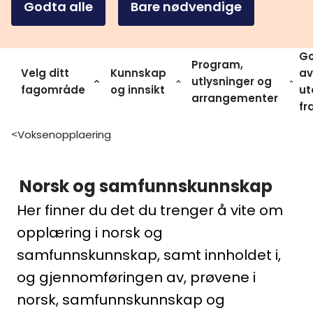
Godta alle
Bare nødvendige
Go
Program,
Velg ditt
Kunnskap
av
utlysninger og
fagområde
og innsikt
ut
arrangementer
fr
Voksenopplaering
>
Norsk og samfunnskunnskap
Her finner du det du trenger å vite om
opplæring i norsk og
samfunnskunnskap, samt innholdet i,
og gjennomføringen av, prøvene i
norsk, samfunnskunnskap og