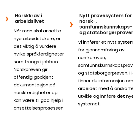
Norskkrav i
Nytt prøvesystem for
arbeidslivet
norsk-,
samfunnskunnskaps-
Når man skal ansette
og statsborgerprøve
nye arbeidstakere, er
Vi innfører et nytt syste
det viktig å vurdere
for gjennomføring av
hvilke språkferdigheter
norskprøven,
som trengs i jobben.
samfunnskunnskapsprø
Norskprøven gir
og statsborgerprøven. H
offentlig godkjent
finner du informasjon o
dokumentasjon på
arbeidet med å anskaffe
norskferdigheter og
utvikle og innføre det ny
kan være til god hjelp i
systemet.
ansettelsesprosessen.