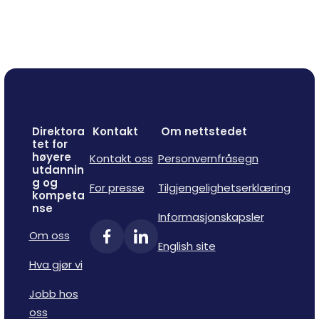
Direktora
Kontakt
Om nettstedet
tet for
høyere
Kontakt oss
Personvernfråsegn
utdannin
g og
For presse
Tilgjengelighetserklæring
kompeta
nse
Informasjonskapsler
Om oss
English site
Hva gjør vi
Jobb hos
oss