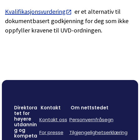
Kvalifikasjonsvurdering
er et alternativ til
dokumentbasert godkjenning for deg som ikke
oppfyller kravene til UVD-ordningen.
Direktora
Kontakt
Om nettstedet
tet for
høyere
Kontakt oss
Personvernfråsegn
utdannin
g og
For presse
Tilgjengelighetserklæring
kompeta