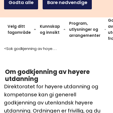
Godta alle
Bare nødvendige
Go
Program,
Velg ditt
Kunnskap
av
utlysninger og
fagområde
og innsikt
ut
arrangementer
fr
Sok godkjenning av hoyere utdanning bachelor master ph d
>
Om godkjenning av høyere
utdanning
Direktoratet for høyere utdanning og
kompetanse kan gi generell
godkjenning av utenlandsk høyere
utdanning. Ordningen er frivillig, og du