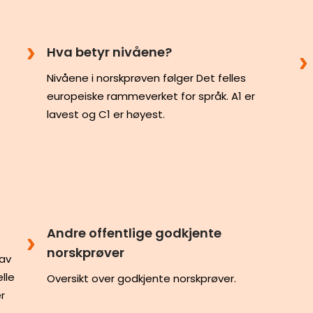
Hva betyr nivåene?
Nivåene i norskprøven følger Det felles
europeiske rammeverket for språk. A1 er
lavest og C1 er høyest.
Andre offentlige godkjente
norskprøver
rav
lle
Oversikt over godkjente norskprøver.
r