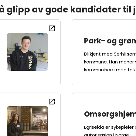
å glipp av gode kandidater til
Park- og grø
Bli kjent med Serhii som
kommune. Han mener spr
kommunisere med folk o
Omsorgshje
Egriselda er sykepleier 
autorisasjon i Norge.