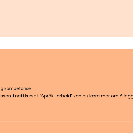
n
g og kompetanse
en. I nettkurset "Språk i arbeid" kan du lære mer om å legge 