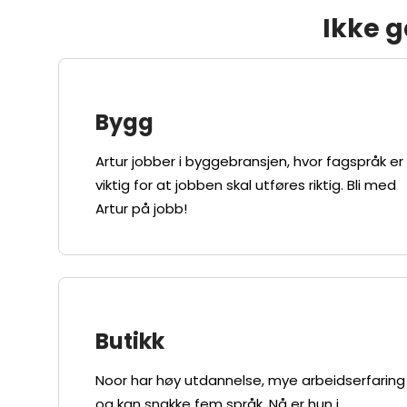
Ikke g
Bygg
Artur jobber i byggebransjen, hvor fagspråk er
viktig for at jobben skal utføres riktig. Bli med
Artur på jobb!
Butikk
Noor har høy utdannelse, mye arbeidserfaring
og kan snakke fem språk. Nå er hun i