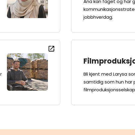
Ana kan faget og har 
kommunikasjonsstrategi
jobbhverdag.
Filmproduksj
r
Bli kjent med Larysa s
samtidig som hun har pr
filmproduksjonsselskap