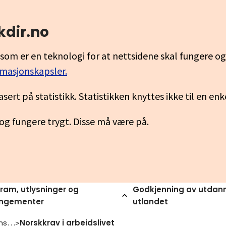
kdir.no
som er en teknologi for at nettsidene skal fungere o
rmasjonskapsler.
asert på statistikk. Statistikken knyttes ikke til en en
 og fungere trygt. Disse må være på.
ram, utlysninger og
Godkjenning av utdann
angementer
utlandet
Norsk og samfunnskunnskap
Norskkrav i arbeidslivet
>