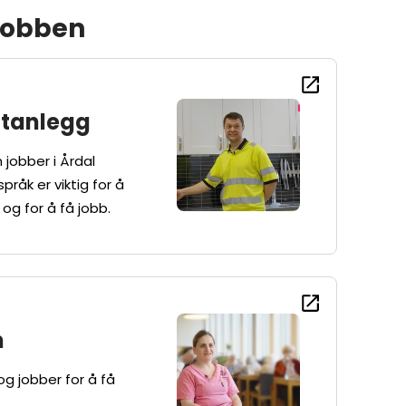
 jobben
ntanlegg
 jobber i Årdal
åk er viktig for å
g for å få jobb.
m
og jobber for å få