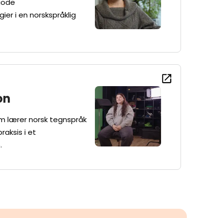
gode
er i en norskspråklig
on
om lærer norsk tegnspråk
aksis i et
.