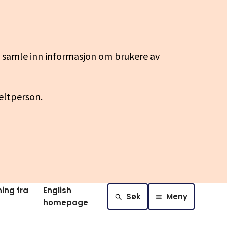
g samle inn informasjon om brukere av
keltperson.
ing fra
English
Søk
Meny
homepage