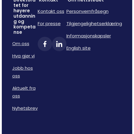
tet for
høyere
Kontakt oss
Personvernfråsegn
utdannin
g og
For presse
Tilgjengelighetserklæring
kompeta
nse
Informasjonskapsler
Om oss
English site
Hva gjør vi
Jobb hos
oss
Aktuelt fra
oss
Nyhetsbrev