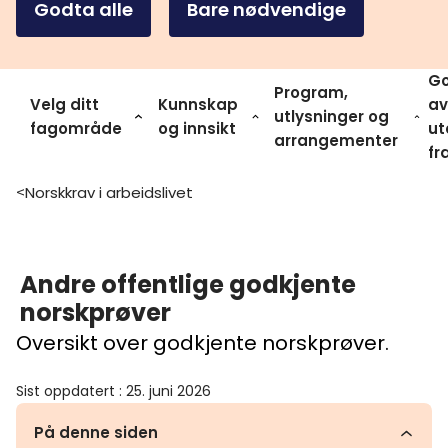
Godta alle
Bare nødvendige
Go
Program,
Velg ditt
Kunnskap
av
utlysninger og
fagområde
og innsikt
ut
arrangementer
fr
Norskkrav i arbeidslivet
>
Andre offentlige godkjente
norskprøver
Oversikt over godkjente norskprøver.
Sist oppdatert
:
25. juni 2026
På denne siden