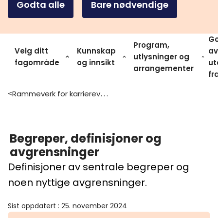
Godta alle
Bare nødvendige
Go
Program,
Velg ditt
Kunnskap
av
utlysninger og
fagområde
og innsikt
ut
arrangementer
fr
Rammeverk for karriereveiledning for forskere i tidlig karrierefase
>
Begreper, definisjoner og
avgrensninger
Definisjoner av sentrale begreper og
noen nyttige avgrensninger.
Sist oppdatert
:
25. november 2024