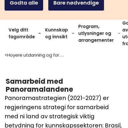
Godta alle
Bare nødvendige
Go
Program,
Velg ditt
Kunnskap
av
utlysninger og
fagområde
og innsikt
ut
arrangementer
fr
Hoyere utdanning og forskning
>
Samarbeid med
Panoramalandene
Panoramastrategien (2021-2027) er
regjeringens strategi for samarbeid
med ni land av strategisk viktig
betydning for kunnskapssektoren: Brasil,