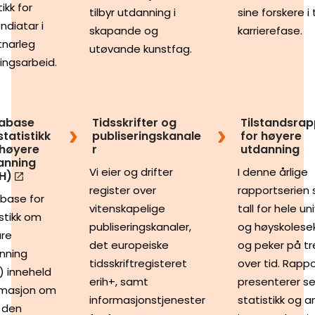
ikk for
tilbyr utdanning i
sine forskere i t
ndiatar i
skapande og
karrierefase.
tnarleg
utøvande kunstfag.
lingsarbeid.
abase
Tidsskrifter og
Tilstandsra
statistikk
publiseringskanale
for høyere
høyere
r
utdanning
anning
Vi eier og drifter
I denne årlige
H)
register over
rapportserien 
base for
vitenskapelige
tall for hele un
stikk om
publiseringskanaler,
og høyskolese
re
det europeiske
og peker på t
nning
tidsskriftregisteret
over tid. Rapp
) inneheld
erih+, samt
presenterer se
rmasjon om
informasjonstjenester
statistikk og a
e den