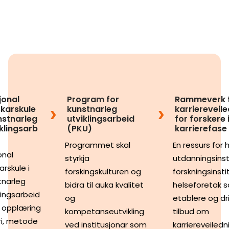
jonal
Program for
Rammeverk 
skarskule
kunstnarleg
karriereveil
nstnarleg
utviklingsarbeid
for forskere i
klingsarb
(PKU)
karrierefase
Programmet skal
En ressurs for 
onal
styrkja
utdanningsinst
arskule i
forskingskulturen og
forskningsinsti
tnarleg
bidra til auka kvalitet
helseforetak s
lingsarbeid
og
etablere og dr
r opplæring
kompetanseutvikling
tilbud om
ri, metode
ved institusjonar som
karriereveiledn