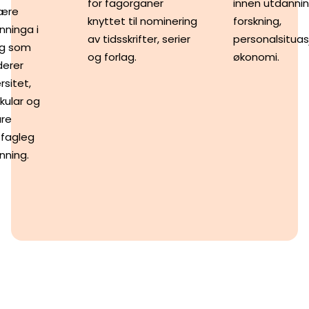
for fagorganer
innen utdannin
iære
knyttet til nominering
forskning,
nninga i
av tidsskrifter, serier
personalsituas
g som
og forlag.
økonomi.
derer
rsitet,
kular og
re
sfagleg
nning.