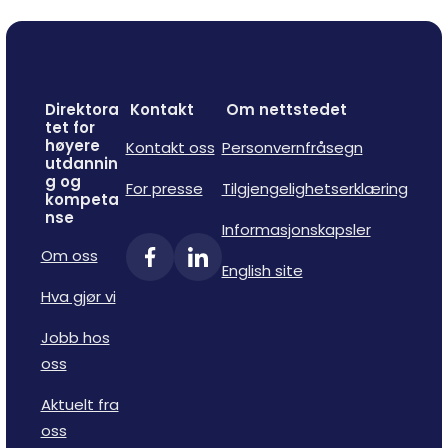
Direktora
Kontakt
Om nettstedet
tet for
høyere
Kontakt oss
Personvernfråsegn
utdannin
g og
For presse
Tilgjengelighetserklæring
kompeta
nse
Informasjonskapsler
Om oss
English site
Hva gjør vi
Jobb hos
oss
Aktuelt fra
oss