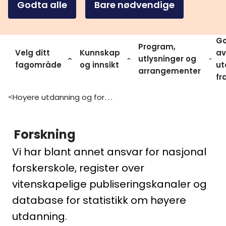
Godta alle
Bare nødvendige
Go
Program,
Velg ditt
Kunnskap
av
utlysninger og
fagområde
og innsikt
ut
arrangementer
fr
Hoyere utdanning og forskning
>
Forskning
Vi har blant annet ansvar for nasjonal
forskerskole, register over
vitenskapelige publiseringskanaler og
database for statistikk om høyere
utdanning.