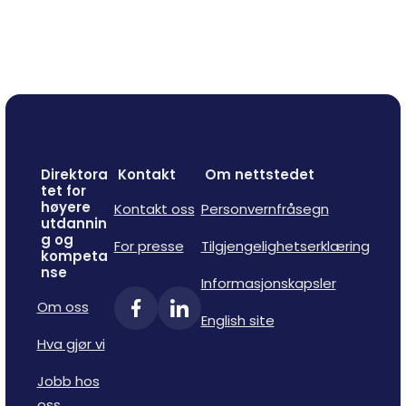
Direktora
Kontakt
Om nettstedet
tet for
høyere
Kontakt oss
Personvernfråsegn
utdannin
g og
For presse
Tilgjengelighetserklæring
kompeta
nse
Informasjonskapsler
Om oss
English site
Hva gjør vi
Jobb hos
oss