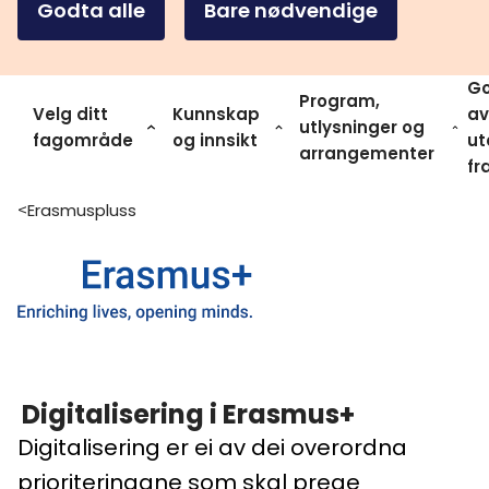
Godta alle
Bare nødvendige
Go
Program,
Velg ditt
Kunnskap
av
utlysninger og
fagområde
og innsikt
ut
arrangementer
fr
Erasmuspluss
>
Digitalisering i Erasmus+
Digitalisering er ei av dei overordna
prioriteringane som skal prege