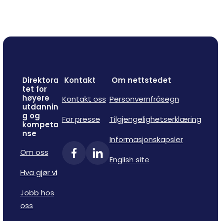
Direktora
Kontakt
Om nettstedet
tet for
høyere
Kontakt oss
Personvernfråsegn
utdannin
g og
For presse
Tilgjengelighetserklæring
kompeta
nse
Informasjonskapsler
Om oss
English site
Hva gjør vi
Jobb hos
oss