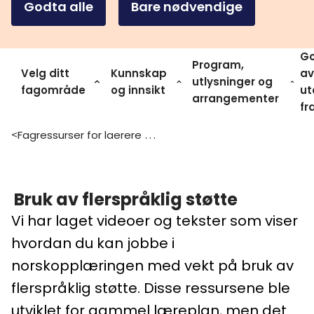
Godta alle
Bare nødvendige
Go
Program,
Velg ditt
Kunnskap
av
utlysninger og
fagområde
og innsikt
ut
arrangementer
fr
Fagressurser for laerere og ledere
>
Bruk av flerspråklig støtte
Vi har laget videoer og tekster som viser
hvordan du kan jobbe i
norskopplæringen med vekt på bruk av
flerspråklig støtte. Disse ressursene ble
utviklet for gammel læreplan, men det