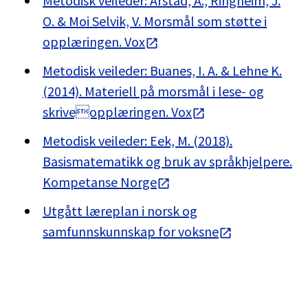
Metodisk veileder: Arstad, A., Ringheim, J.
O. & Moi Selvik, V. Morsmål som støtte i
opplæringen. Vox
Metodisk veileder: Buanes, I. A. & Lehne K.
(2014). Materiell på morsmål i lese- og
skriveopplæringen. Vox
Metodisk veileder: Eek, M. (2018).
Basismatematikk og bruk av språkhjelpere.
Kompetanse Norge
Utgått læreplan i norsk og
samfunnskunnskap for voksne