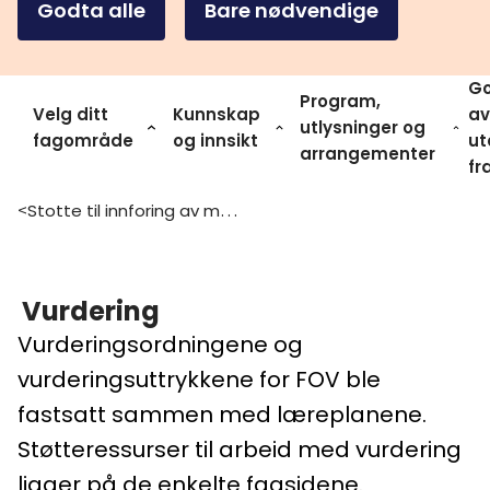
Godta alle
Bare nødvendige
Go
Program,
Velg ditt
Kunnskap
av
utlysninger og
fagområde
og innsikt
ut
arrangementer
fr
Stotte til innforing av modulstrukturert opplaring for voksne
>
Vurdering
Vurderingsordningene og
vurderingsuttrykkene for FOV ble
fastsatt sammen med læreplanene.
Støtteressurser til arbeid med vurdering
ligger på de enkelte fagsidene.