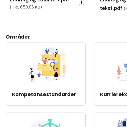
(File, 650.86 KB)
tekst.pdf
(
Områder
Kompetansestandarder
Karriere