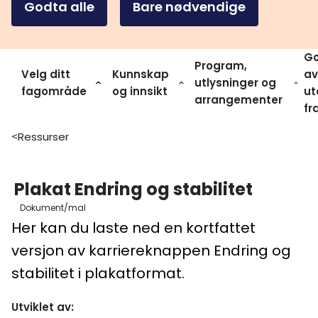
Godta alle
Bare nødvendige
Go
Program,
Velg ditt
Kunnskap
av
utlysninger og
fagområde
og innsikt
ut
arrangementer
fr
Ressurser
>
Plakat Endring og stabilitet
Dokument/mal
Her kan du laste ned en kortfattet
versjon av karriereknappen Endring og
stabilitet i plakatformat.
Utviklet av
: