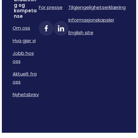
g og
For presse
Tilgjengelighetserklæring
kompeta
nse
Informasjonskapsler
Om oss
English site
Hva gjør vi
Jobb hos
oss
Aktuelt fra
oss
Nyhetsbrev