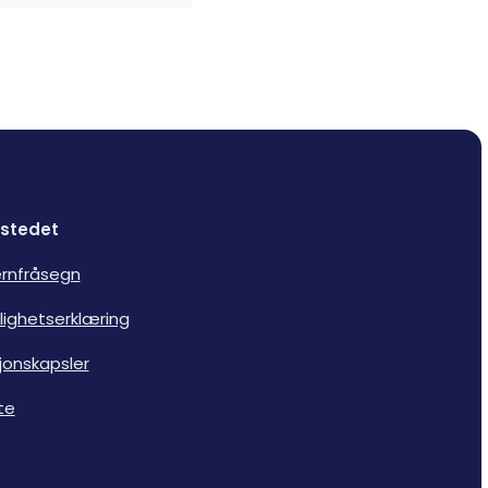
stedet
rnfråsegn
lighetserklæring
jonskapsler
te