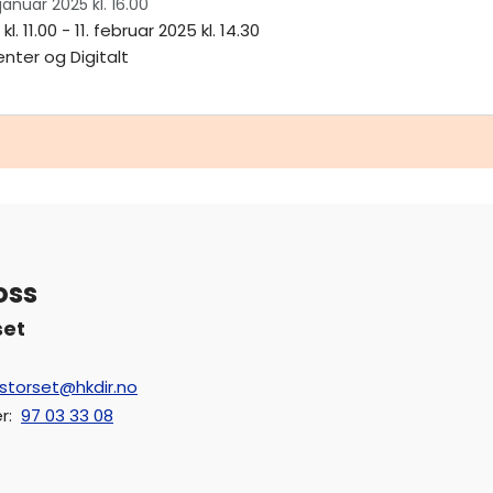
januar 2025 kl. 16.00
kl. 11.00
- 11. februar 2025 kl. 14.30
nter og Digitalt
oss
set
storset@hkdir.no
r
:
97 03 33 08