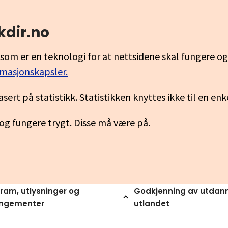
kdir.no
som er en teknologi for at nettsidene skal fungere o
rmasjonskapsler.
asert på statistikk. Statistikken knyttes ikke til en en
 og fungere trygt. Disse må være på.
ram, utlysninger og
Godkjenning av utdann
angementer
utlandet