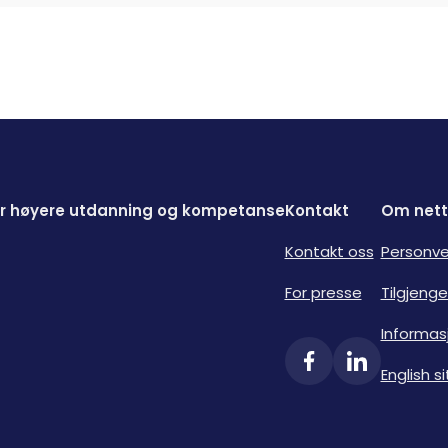
for høyere utdanning og kompetanse
Kontakt
Om nett
Kontakt oss
Personve
For presse
Tilgjenge
Informas
English si