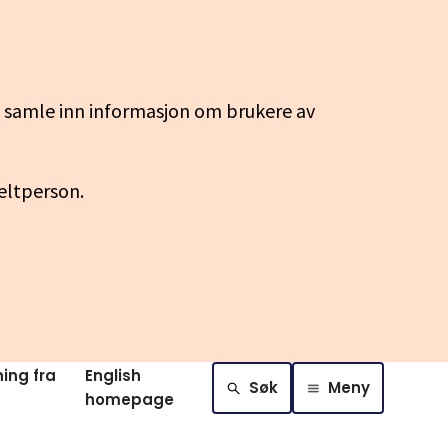
g samle inn informasjon om brukere av
keltperson.
ing fra
English
Søk
Meny
homepage