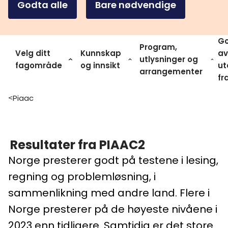
Godta alle
Bare nødvendige
Go
Program,
Velg ditt
Kunnskap
av
utlysninger og
fagområde
og innsikt
ut
arrangementer
fr
Piaac
>
Resultater fra PIAAC2
Norge presterer godt på testene i lesing,
regning og problemløsning, i
sammenlikning med andre land. Flere i
Norge presterer på de høyeste nivåene i
2023 enn tidligere. Samtidig er det store