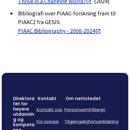
Thrive in a Changing World?
(2024)
Bibliografi over PIAAC-forskning fram til
PIAAC2 fra GESIS:
PIAAC Bibliography - 2008-2024
Direktora
Kontakt
Om nettstedet
tet for
høyere
Kontakt oss
Personvernfråsegn
utdannin
g og
For presse
Tilgjengelighetserklæring
kompeta
nse