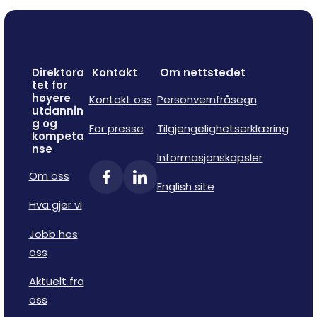
Direktora
Kontakt
Om nettstedet
tet for
høyere
Kontakt oss
Personvernfråsegn
utdannin
g og
For presse
Tilgjengelighetserklæring
kompeta
nse
Informasjonskapsler
Om oss
English site
Hva gjør vi
Jobb hos
oss
Aktuelt fra
oss