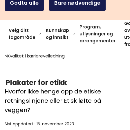
Godta alle
Bare nødvendige
Go
Program,
Velg ditt
Kunnskap
av
utlysninger og
fagområde
og innsikt
ut
arrangementer
fr
Kvalitet i karriereveiledning
>
Plakater for etikk
Hvorfor ikke henge opp de etiske
retningslinjene eller Etisk løfte på
veggen?
Sist oppdatert
:
15. november 2023