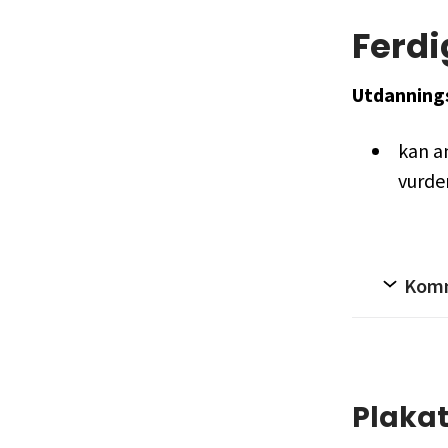
Ferdi
Utdanning
kan an
vurde
Kom
Plaka