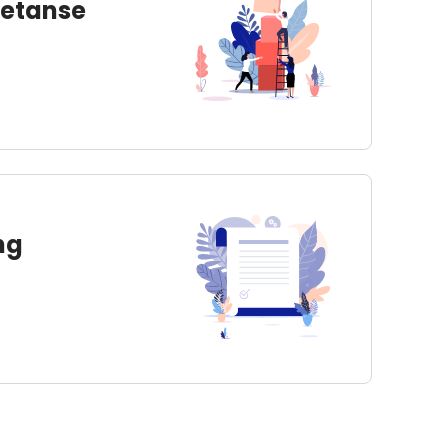
petanse
ng