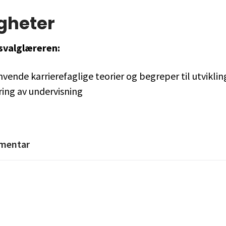
gheter
svalglæreren:
vende karrierefaglige teorier og begreper til utviklin
ring av undervisning
mentar
t