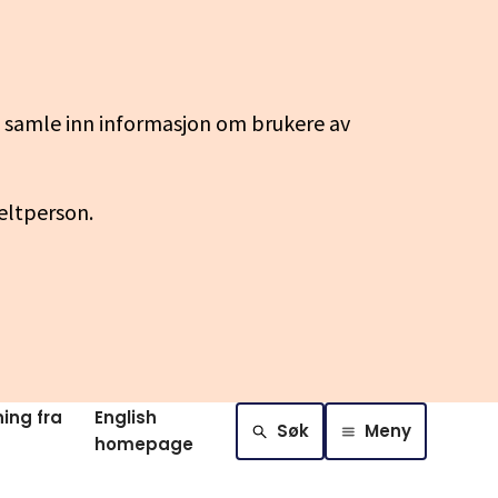
g samle inn informasjon om brukere av
keltperson.
ing fra
English
Søk
Meny
homepage