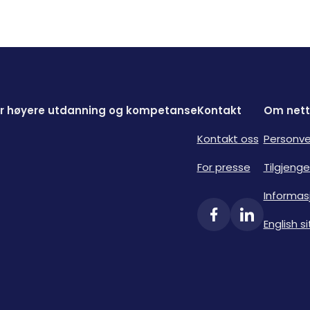
for høyere utdanning og kompetanse
Kontakt
Om nett
Kontakt oss
Personve
For presse
Tilgjenge
Informas
English si