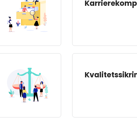
Karrierekom
Kvalitetssikri