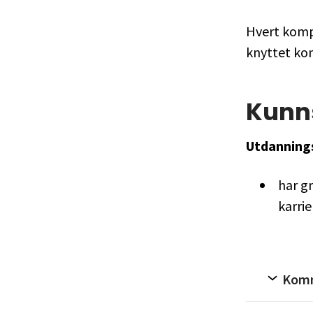
Hvert komp
knyttet ko
Kunn
Utdanning
har gr
karri
Kom