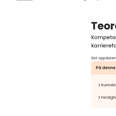
Teor
Kompetan
karrieref
Sist oppdater
På denne
Kunnsk
Ferdigh