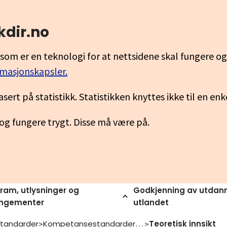
kdir.no
som er en teknologi for at nettsidene skal fungere o
rmasjonskapsler.
asert på statistikk. Statistikken knyttes ikke til en en
 og fungere trygt. Disse må være på.
ram, utlysninger og
Godkjenning av utdann
angementer
utlandet
tandarder
Kompetansestandarder for karriereveiledning i skolen
Teoretisk innsikt
>
>