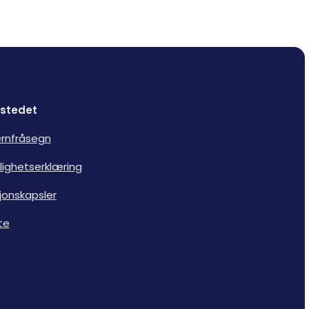
stedet
rnfråsegn
lighetserklæring
jonskapsler
te