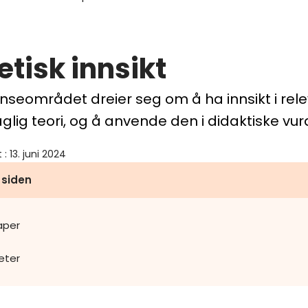
etisk innsikt
seområdet dreier seg om å ha innsikt i rel
aglig teori, og å anvende den i didaktiske vur
t
:
13. juni 2024
 siden
aper
eter