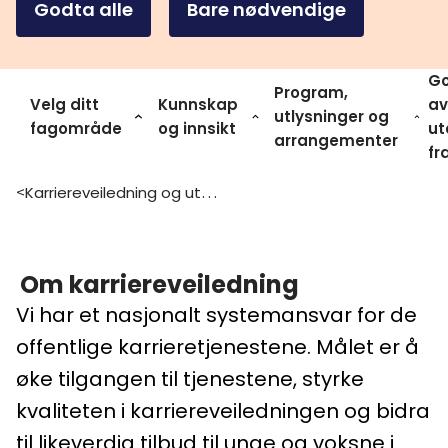
Godta alle
Bare nødvendige
Go
Program,
Velg ditt
Kunnskap
av
utlysninger og
fagområde
og innsikt
ut
arrangementer
fr
Karriereveiledning og utdanningsvalg
>
Om karriereveiledning
Vi har et nasjonalt systemansvar for de
offentlige karrieretjenestene. Målet er å
øke tilgangen til tjenestene, styrke
kvaliteten i karriereveiledningen og bidra
til likeverdig tilbud til unge og voksne i