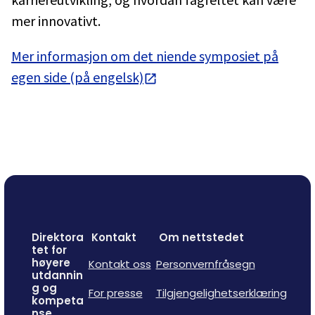
mer innovativt.
Mer informasjon om det niende symposiet på
egen side (på engelsk)
Direktora
Kontakt
Om nettstedet
tet for
høyere
Kontakt oss
Personvernfråsegn
utdannin
g og
For presse
Tilgjengelighetserklæring
kompeta
nse