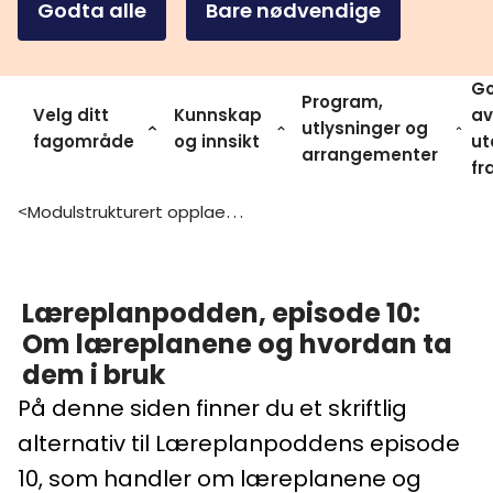
Godta alle
Bare nødvendige
Go
Program,
Velg ditt
Kunnskap
av
utlysninger og
fagområde
og innsikt
ut
arrangementer
fr
Modulstrukturert opplaering for voksne
>
Læreplanpodden, episode 10:
Om læreplanene og hvordan ta
dem i bruk
På denne siden finner du et skriftlig
alternativ til Læreplanpoddens episode
10, som handler om læreplanene og