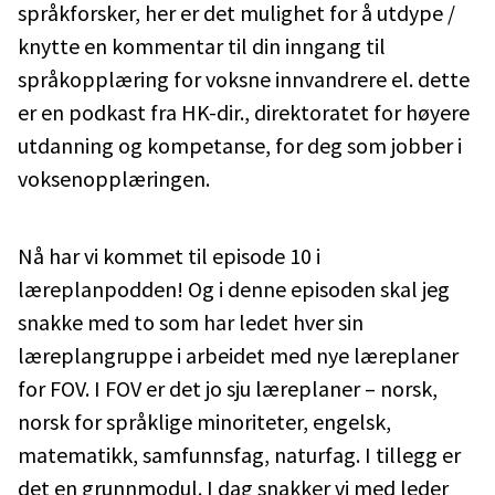
språkforsker, her er det mulighet for å utdype /
knytte en kommentar til din inngang til
språkopplæring for voksne innvandrere el. dette
er en podkast fra HK-dir., direktoratet for høyere
utdanning og kompetanse, for deg som jobber i
voksenopplæringen.
Nå har vi kommet til episode 10 i
læreplanpodden! Og i denne episoden skal jeg
snakke med to som har ledet hver sin
læreplangruppe i arbeidet med nye læreplaner
for FOV. I FOV er det jo sju læreplaner – norsk,
norsk for språklige minoriteter, engelsk,
matematikk, samfunnsfag, naturfag. I tillegg er
det en grunnmodul. I dag snakker vi med leder