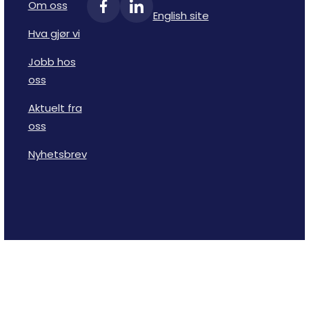
Om oss
English site
Hva gjør vi
Jobb hos
oss
Aktuelt fra
oss
Nyhetsbrev