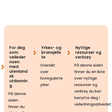
For deg
Yrkes- og
Nyttige
som
bransjelis
ressurser og
veileder
te
verktøy
noen
Oversikt
På denne siden
med
utenland
over
finner du en liste
sk
lovregulerte
over nyttige
utdannin
yrker
ressurser og
g
verktøy du kan
På denne
benytte deg i
siden
veiledningsarbeidet
finner du