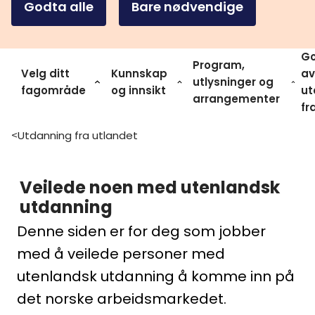
Godta alle
Bare nødvendige
Go
Program,
Velg ditt
Kunnskap
av
utlysninger og
fagområde
og innsikt
ut
arrangementer
fr
Utdanning fra utlandet
>
Veilede noen med utenlandsk
utdanning
Denne siden er for deg som jobber
med å veilede personer med
utenlandsk utdanning å komme inn på
det norske arbeidsmarkedet.