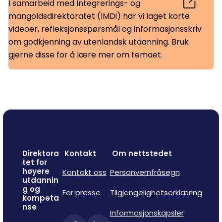
I samarbeid med Integrerings- og
mangoldsdirektoratet (IMDi) har vi laget korte
videoer, refleksjonsspørsmål og informasjonsskriv
om godkjenning av utenlandsk utdanning. Bruk
gjerne disse for å lære mer om temaet.
Direktora
Kontakt
Om nettstedet
tet for
høyere
Kontakt oss
Personvernfråsegn
utdannin
g og
For presse
Tilgjengelighetserklæring
kompeta
nse
Informasjonskapsler