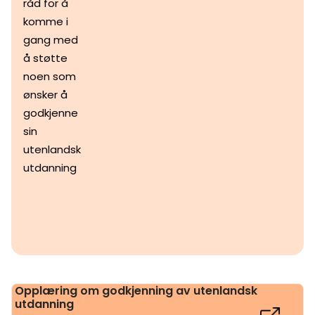
råd for å
komme i
gang med
å støtte
noen som
ønsker å
godkjenne
sin
utenlandsk
utdanning
Opplæring om godkjenning av utenlandsk
utdanning