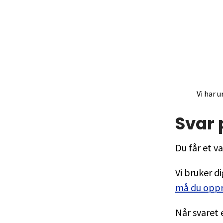
Vi har u
Svar
Du får et va
Vi bruker d
må du oppre
Når svaret 