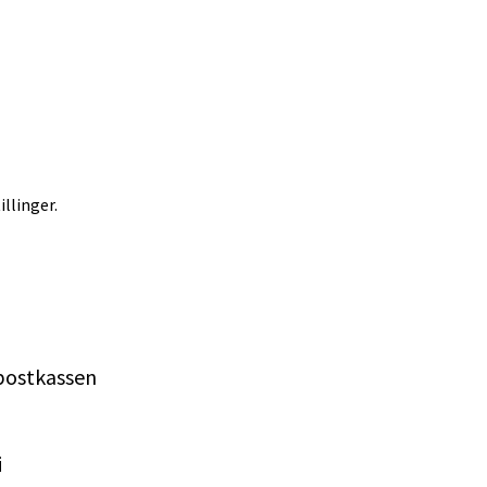
illinger.
 postkassen
i