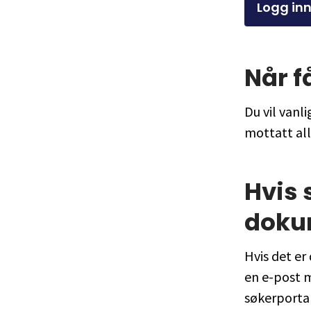
Logg inn
Når f
Du vil vanl
mottatt al
Hvis
doku
Hvis det er
en e-post 
søkerporta