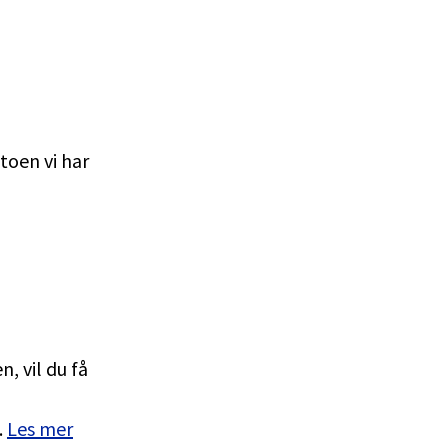
toen vi har
, vil du få
.
Les mer