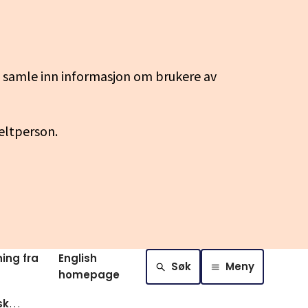
g samle inn informasjon om brukere av
keltperson.
ing fra
English
Søk
Meny
homepage
Svar pa soknad fagskoleutdanning