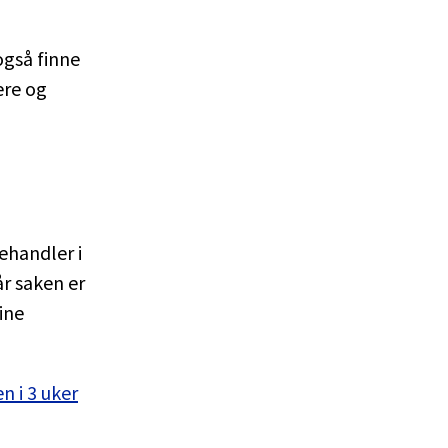
også finne
ere og
ehandler i
år saken er
ine
n i 3 uker