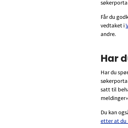
søkerporta
Får du godk
vedtaket i
andre.
Har 
Har du spør
søkerportal
satt til be
meldinger»
Du kan og
etter at du