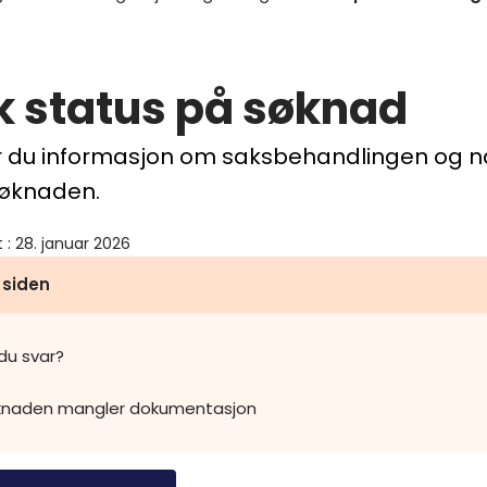
k status på søknad
r du informasjon om saksbehandlingen og nå
søknaden.
t
:
28. januar 2026
 siden
 du svar?
øknaden mangler dokumentasjon