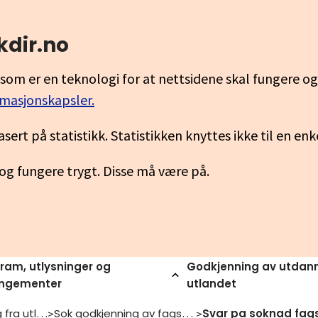
kdir.no
som er en teknologi for at nettsidene skal fungere o
rmasjonskapsler.
asert på statistikk. Statistikken knyttes ikke til en en
 og fungere trygt. Disse må være på.
ram, utlysninger og
Godkjenning av utdann
angementer
utlandet
Jeg har utdanning fra utlandet
Sok godkjenning av fagskoleutdanning
>
>