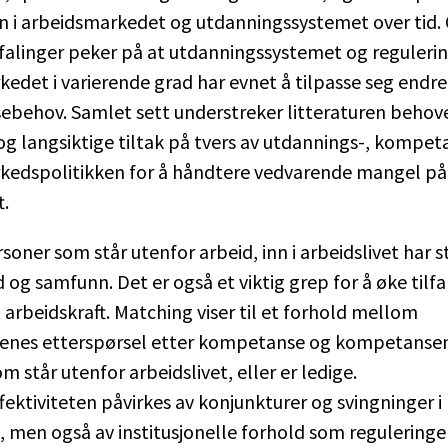
n i arbeidsmarkedet og utdanningssystemet over tid.
alinger peker på at utdanningssystemet og regulerin
edet i varierende grad har evnet å tilpasse seg endr
behov. Samlet sett understreker litteraturen behove
og langsiktige tiltak på tvers av utdannings-, kompet
kedspolitikken for å håndtere vedvarende mangel på
t.
soner som står utenfor arbeid, inn i arbeidslivet har st
d og samfunn. Det er også et viktig grep for å øke tilf
rbeidskraft. Matching viser til et forhold mellom
enes etterspørsel etter kompetanse og kompetanse
m står utenfor arbeidslivet, eller er ledige.
ektiviteten påvirkes av konjunkturer og svingninger i
men også av institusjonelle forhold som reguleringe