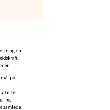
orskning om
eidskraft,
oner.
t mål på
porterte
ag- og
en samlede