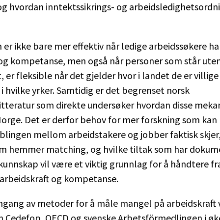
og hvordan inntektssikrings- og arbeidsledighetsordn
er ikke bare mer effektiv når ledige arbeidssøkere ha
og kompetanse, men også når personer som står ute
, er fleksible når det gjelder hvor i landet de er villige 
 i hvilke yrker. Samtidig er det begrenset norsk
litteratur som direkte undersøker hvordan disse mek
Norge. Det er derfor behov for mer forskning som kan
lingen mellom arbeidstakere og jobber faktisk skjer,
om hemmer matching, og hvilke tiltak som har dokum
k kunnskap vil være et viktig grunnlag for å håndtere f
arbeidskraft og kompetanse.
gang av metoder for å måle mangel på arbeidskraft v
m Cedefop, OECD og svenske Arbetsförmedlingen i ø