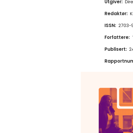
Utgiver
:
Dir
Redaktør
:
K
ISSN
:
2703-9
Forfattere
:
Publisert
:
2
Rapportnu