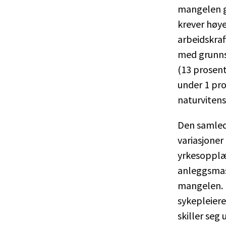
mangelen g
krever høy
arbeidskraf
med grunnsk
(13 prosen
under 1 pro
naturvitens
Den samled
variasjoner
yrkesopplær
anleggsmask
mangelen. F
sykepleiere
skiller seg