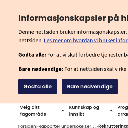
Informasjonskapsler på h
Denne nettsiden bruker informasjonskapsler, 
nettsiden.
Les mer om hvordan vi bruker info
Godta alle:
For at vi skal forbedre tjenester b
Bare nødvendige:
For at nettsiden skal virke
Godta alle
Bare nødvendige
Velg ditt
Kunnskap og
Prog
fagområde
innsikt
arr
Forsiden
Rapporter undersokelser og statistikk
>
>