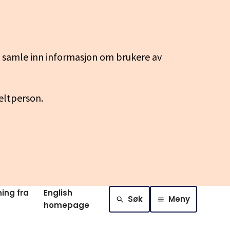
g samle inn informasjon om brukere av
keltperson.
ing fra
English
Søk
Meny
homepage