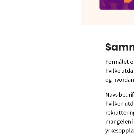
Sam
Formålet er
hvilke utda
og hvordan 
Navs bedrif
hvilken utd
rekrutterin
mangelen i 
yrkesopplæ