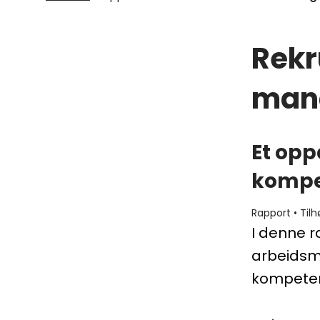
Rekr
mang
Et op
kompe
Rapport
•
Tilh
I denne r
arbeidsm
kompetent