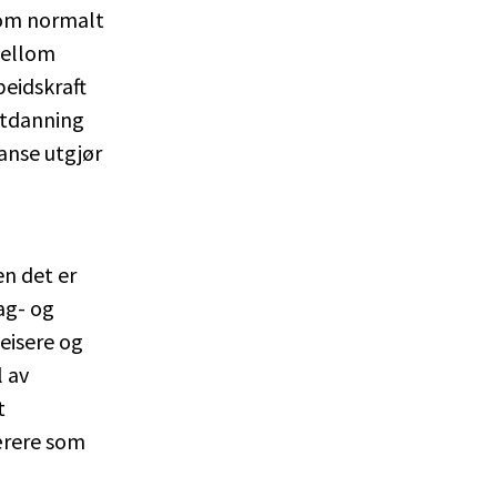
som normalt
mellom
beidskraft
utdanning
anse utgjør
n det er
ag- og
eisere og
l av
t
lærere som