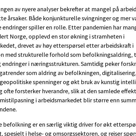
gen av nyere analyser bekrefter at mangel på arbeid
e årsaker. Både konjunkturelle svingninger og mer v
e endringer spiller en rolle. Etter pandemien har ma
dert Norge, opplevd en stor økning i stramheten i
edet, drevet av høy etterspørsel etter arbeidskraft i
n med strukturelle forhold som befolkningsaldring, 
g endringer i næringsstrukturen. Samtidig peker fors
gatrender som aldring av befolkningen, digitalisering
 geopolitiske spenninger og økt bruk av kunstig intelli
g ofte forsterker hverandre, slik at den samlede effek
mistilpasning i arbeidsmarkedet blir større enn sum
endene.
 befolkning er en særlig viktig driver for økt etterspø
t, spesielt i helse- og omsorgssektoren, og reiser spø