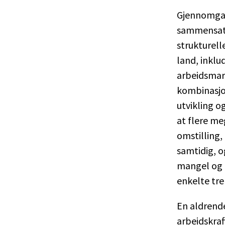
Gjennomgan
sammensatt
strukturell
land, inklu
arbeidsmark
kombinasjo
utvikling o
at flere me
omstilling,
samtidig, o
mangel og 
enkelte tr
En aldrende
arbeidskraf