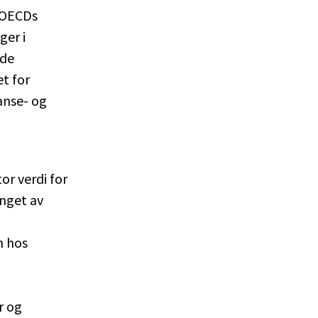
 OECDs
ger i
ede
t for
anse- og
or verdi for
anget av
n hos
r og