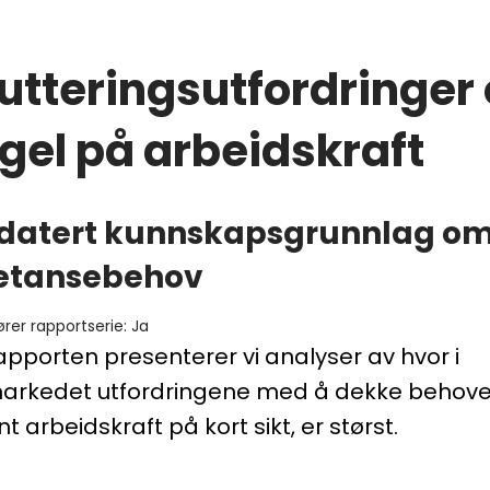
utteringsutfordringer
el på arbeidskraft
pdatert kunnskapsgrunnlag o
tansebehov
ører rapportserie
:
Ja
apporten presenterer vi analyser av hvor i
arkedet utfordringene med å dekke behovet
 arbeidskraft på kort sikt, er størst.