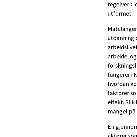
regelverk, 
utformet.
Matchingen 
utdanning 
arbeidslivet
arbeide, og
forsknings
fungerer i 
hvordan kob
faktorer s
effekt. Sli
mangel på 
En gjennom
aktører so