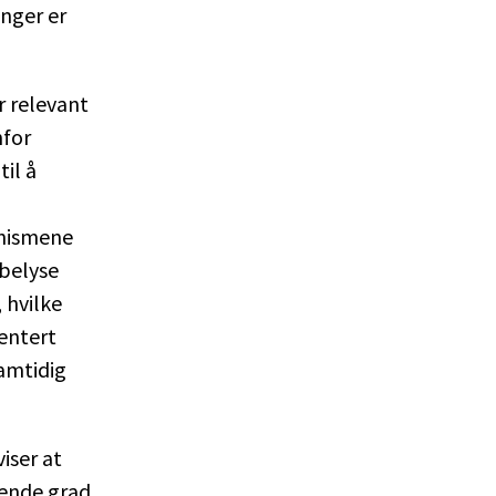
inger er
r relevant
nfor
til å
anismene
 belyse
 hvilke
entert
ramtidig
iser at
kende grad