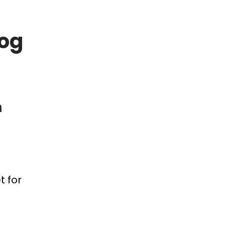
 og
m
 for