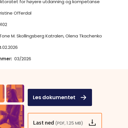
ektoratet for høyere utdanning og kompetanse
ristine Offerdal
102
Tone M. Skollingsberg Katralen, Olena Tkachenko
4.02.2026
mmer
:
03/2026
Les dokumentet
Last ned
(PDF, 1.25 MB)