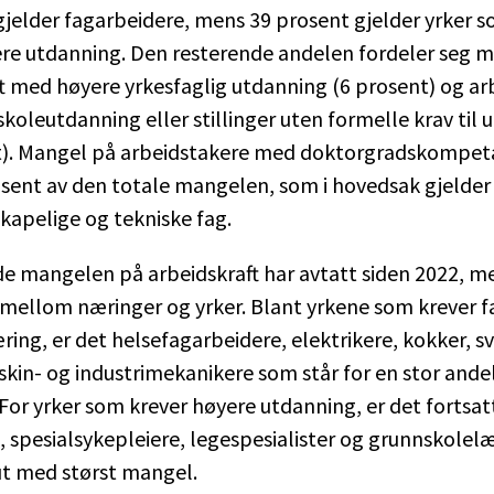
jelder fagarbeidere, mens 39 prosent gjelder yrker 
ere utdanning. Den resterende andelen fordeler seg 
t med høyere yrkesfaglig utdanning (6 prosent) og ar
oleutdanning eller stillinger uten formelle krav til 
t). Mangel på arbeidstakere med doktorgradskompet
sent av den totale mangelen, som i hovedsak gjelder
kapelige og tekniske fag.
e mangelen på arbeidskraft har avtatt siden 2022, me
 mellom næringer og yrker. Blant yrkene som krever f
ing, er det helsefagarbeidere, elektrikere, kokker, sv
in- og industrimekanikere som står for en stor ande
or yrker som krever høyere utdanning, er det fortsat
, spesialsykepleiere, legespesialister og grunnskole
 ut med størst mangel.