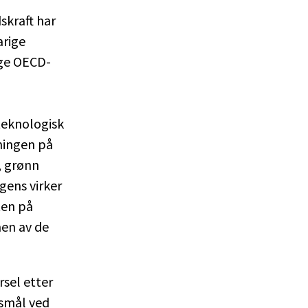
skraft har
arige
nge OECD-
teknologisk
kningen på
, grønn
gens virker
ten på
men av de
rsel etter
rsmål ved