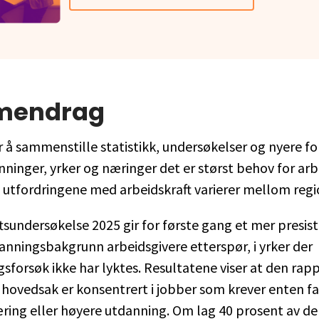
mendrag
 å sammenstille statistikk, undersøkelser og nyere f
nninger, yrker og næringer det er størst behov for arb
utfordringene med arbeidskraft varierer mellom regi
tsundersøkelse 2025 gir for første gang et mer presis
anningsbakgrunn arbeidsgivere etterspør, i yrker der
gsforsøk ikke har lyktes. Resultatene viser at den rap
hovedsak er konsentrert i jobber som krever enten f
ring eller høyere utdanning. Om lag 40 prosent av d