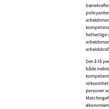
bærekrafte
policyanbef
arbeidsmark
kompetanse
helhetlige 
arbeidsmar
arbeidskraf
Det å få per
både indivi
kompetent a
virksomhet
personer so
Matchingeff
økonomien, 