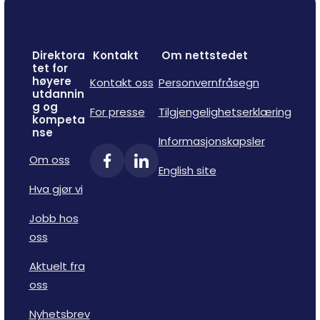
Direktora
Kontakt
Om nettstedet
tet for
høyere
Kontakt oss
Personvernfråsegn
utdannin
g og
For presse
Tilgjengelighetserklæring
kompeta
nse
Informasjonskapsler
Om oss
English site
Hva gjør vi
Jobb hos
oss
Aktuelt fra
oss
Nyhetsbrev