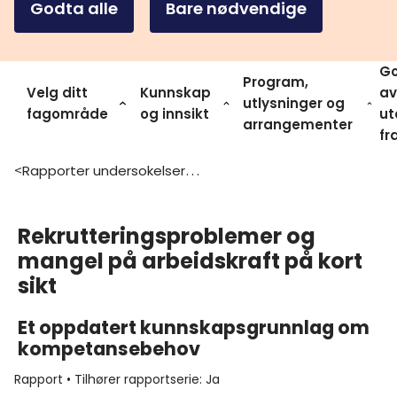
Godta alle
Bare nødvendige
Go
Program,
Velg ditt
Kunnskap
av
utlysninger og
fagområde
og innsikt
ut
arrangementer
fr
Rapporter undersokelser og statistikk
>
Rekrutteringsproblemer og
mangel på arbeidskraft på kort
sikt
Et oppdatert kunnskapsgrunnlag om
kompetansebehov
Rapport
•
Tilhører rapportserie
:
Ja