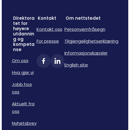
Direktora
Kontakt
Om nettstedet
tet for
høyere
Kontakt oss
Personvernfråsegn
utdannin
g og
For presse
Tilgjengelighetserklæring
kompeta
nse
Informasjonskapsler
Om oss
English site
Hva gjør vi
Jobb hos
oss
Aktuelt fra
oss
Nyhetsbrev