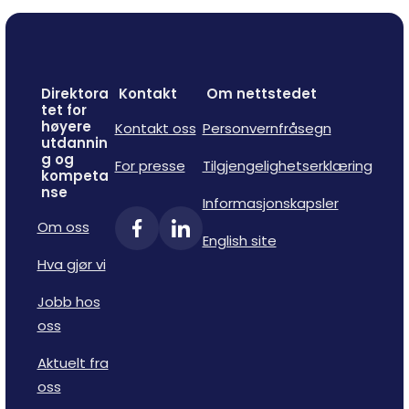
Direktora
Kontakt
Om nettstedet
tet for
høyere
Kontakt oss
Personvernfråsegn
utdannin
g og
For presse
Tilgjengelighetserklæring
kompeta
nse
Informasjonskapsler
Om oss
English site
Hva gjør vi
Jobb hos
oss
Aktuelt fra
oss