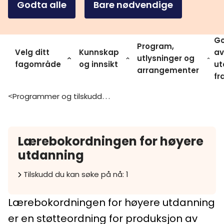
Godta alle
Bare nødvendige
Go
Program,
Velg ditt
Kunnskap
av
utlysninger og
fagområde
og innsikt
ut
arrangementer
fr
Programmer og tilskuddsordninger
>
Lærebokordningen for høyere
utdanning
Tilskudd du kan søke på nå: 1
Lærebokordningen for høyere utdanning
er en støtteordning for produksjon av