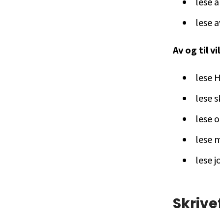
lese a
lese a
Av og til v
lese 
lese 
lese 
lese 
lese 
Skrive