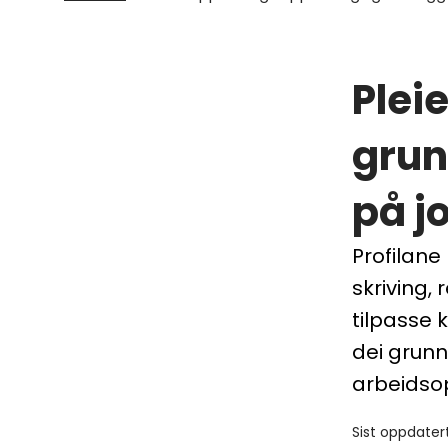
Plei
grun
på j
Profilane
skriving,
tilpasse k
dei grunn
arbeidsop
Sist oppdater