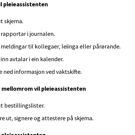
il pleieassistenten
ut skjema.
 rapportar i journalen.
 meldingar til kollegaer, leiinga eller pårørande.
 inn avtalar i ein kalender.
e ned informasjon ved vaktskifte.
mellomrom vil pleieassistenten
ut bestillingslister.
re ut, signere og attestere på skjema.
il pleieassistenten