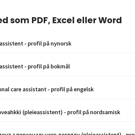
ed som PDF, Excel eller Word
assistent - profil på nynorsk
assistent - profil på bokmål
nal care assistant - profil på engelsk
veahkki (pleieassistent) - profil på nordsamisk
ент з персонального догляду (pleieassistent) - prof