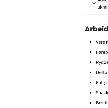
ukra
Arbeid
Vere 
Føreb
Rydde
Delta 
Følgje
Snakk
Bestil