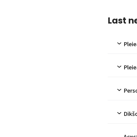
Last n
Pleie
Pleie
Perso
Dikšo
Асист