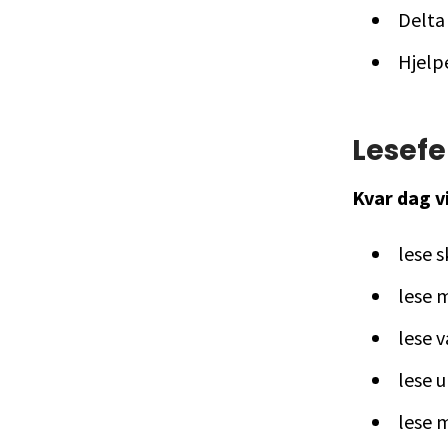
Delta
Hjelp
Lesefe
Kvar dag v
lese s
lese 
lese v
lese u
lese m