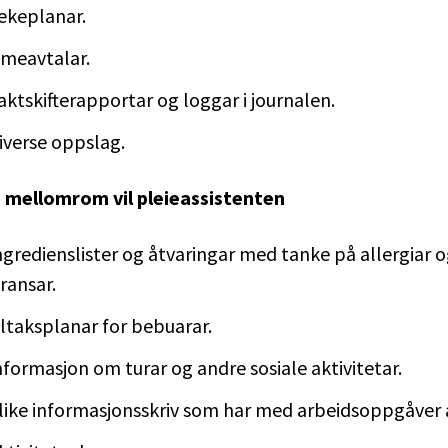
vekeplanar.
imeavtalar.
aktskifterapportar og loggar i journalen.
iverse oppslag.
mellomrom vil pleieassistenten
ngredienslister og åtvaringar med tanke på allergiar 
ransar.
iltaksplanar for bebuarar.
nformasjon om turar og andre sosiale aktivitetar.
ulike informasjonsskriv som har med arbeidsoppgåver å