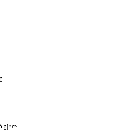
og
 gjere.