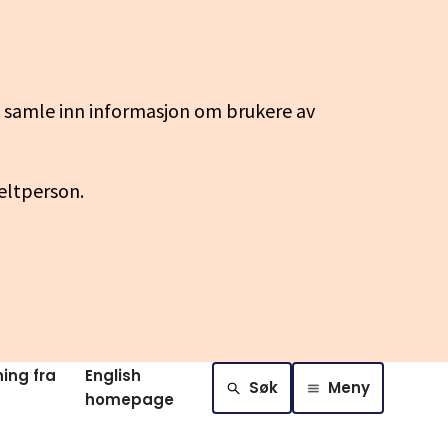
g samle inn informasjon om brukere av
keltperson.
ing fra
English
Søk
Meny
homepage