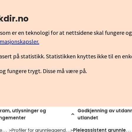
kdir.no
som er en teknologi for at nettsidene skal fungere o
rmasjonskapsler.
asert på statistikk. Statistikken knyttes ikke til en en
 og fungere trygt. Disse må være på.
ram, utlysninger og
Godkjenning av utdann
angementer
utlandet
Opplaering i grunnleggende ferdigheter
Profiler for grunnleggende ferdigheter
Pleieassistent grunnleggjande ferdigheiter pa jobb
>
>