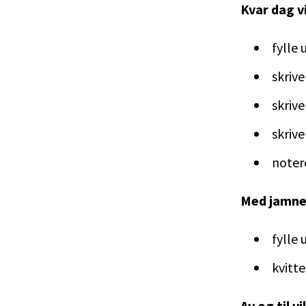
Kvar dag v
fylle 
skrive
skrive
skrive
noter
Med jamne 
fylle 
kvitte
Av og til v