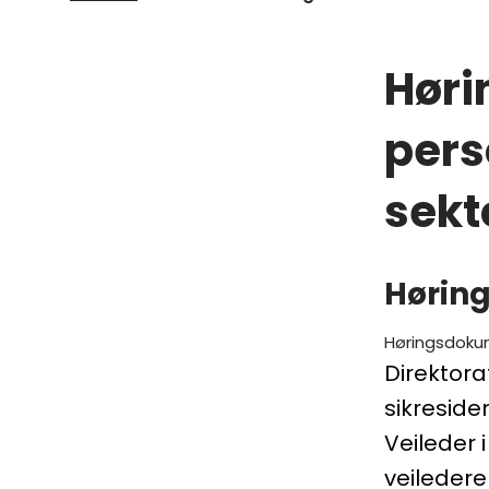
Hørin
pers
sekt
Høring
Høringsdok
Direktora
sikreside
Veileder 
veiledere