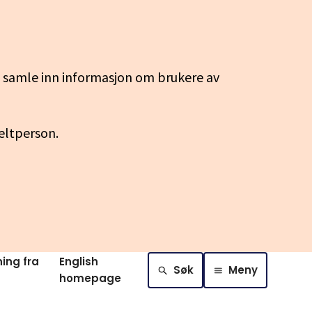
g samle inn informasjon om brukere av
keltperson.
ing fra
English
Søk
Meny
homepage