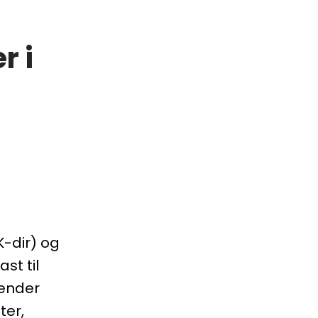
r i
-dir) og
st til
sender
ter,