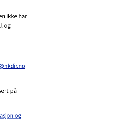
en ikke har
ll og
@hkdir.no
sert på
asjon og