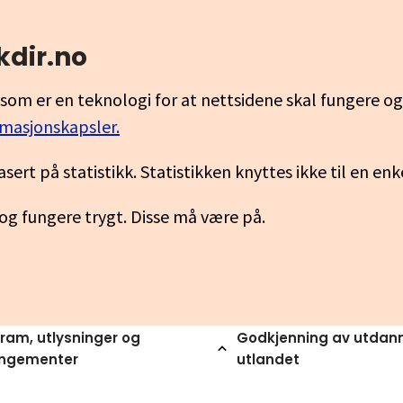
kdir.no
som er en teknologi for at nettsidene skal fungere o
rmasjonskapsler.
asert på statistikk. Statistikken knyttes ikke til en en
 og fungere trygt. Disse må være på.
ram, utlysninger og
Godkjenning av utdann
angementer
utlandet