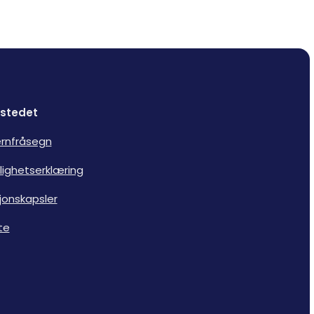
stedet
rnfråsegn
lighetserklæring
jonskapsler
te