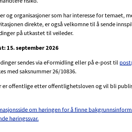
håndtere risiko.
r og organisasjoner som har interesse for temaet, m
itasjonen direkte, er også velkomne til å sende innspi
inger på utkastet til veileder.
st: 15. september 2026
inger sendes via eFormidling eller på e-post til
post
es med saksnummer 26/10836.
 er offentlige etter offentlighetsloven og vil bli publi
rmasjonsside om høringen for å finne bakgrunnsinform
e høringssvar.