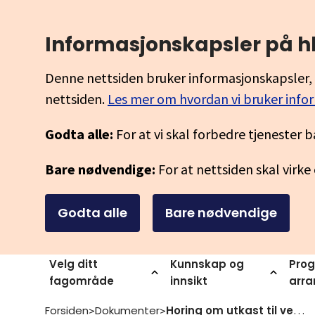
Informasjonskapsler på h
Denne nettsiden bruker informasjonskapsler, 
nettsiden.
Les mer om hvordan vi bruker info
Godta alle:
For at vi skal forbedre tjenester b
Bare nødvendige:
For at nettsiden skal virke
Godta alle
Bare nødvendige
Velg ditt
Kunnskap og
Prog
fagområde
innsikt
arr
Forsiden
Dokumenter
Horing om utkast til veileder i personellsikkerhet for uh sektoren
>
>