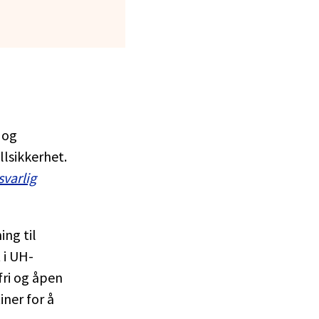
 og
llsikkerhet.
svarlig
ing til
 i UH-
fri og åpen
ner for å