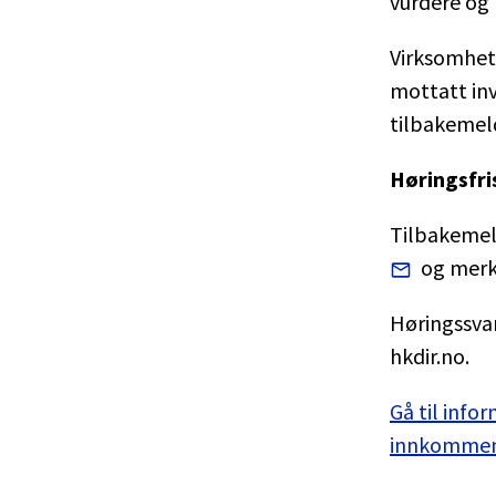
vurdere og 
Virksomhete
mottatt inv
tilbakemeld
Høringsfri
Tilbakemeld
og merk
Høringssvar
hkdir.no.
Gå til info
innkommend