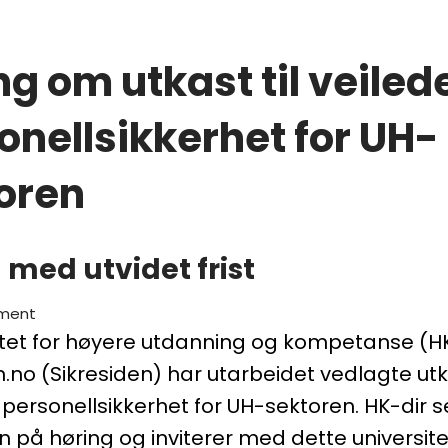
g om utkast til veilede
onellsikkerhet for UH-
oren
 med utvidet frist
ument
tet for høyere utdanning og kompetanse (HK
n.no (Sikresiden) har utarbeidet vedlagte utka
i personellsikkerhet for UH-sektoren. HK-dir 
n på høring og inviterer med dette universite