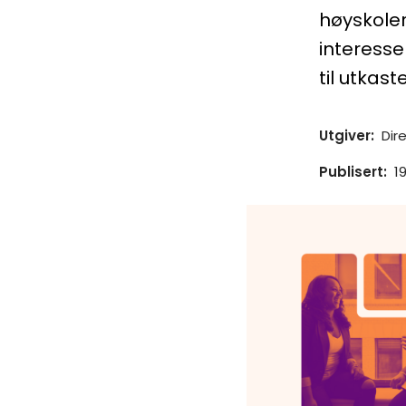
høyskoler
interesse
til utkaste
Utgiver
:
Dir
Publisert
:
1