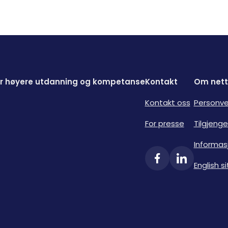
for høyere utdanning og kompetanse
Kontakt
Om nett
Kontakt oss
Personve
For presse
Tilgjenge
Informas
English si