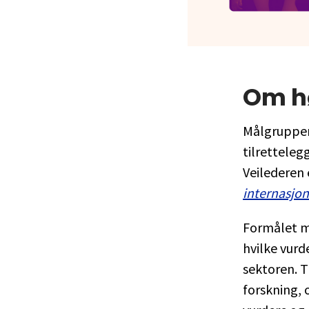
Om h
Målgruppen
tilretteleg
Veilederen 
internasjo
Formålet me
hvilke vurd
sektoren. T
forskning, 