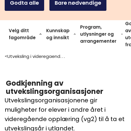
Godta alle
Bare nødvendige
Go
Program,
Velg ditt
Kunnskap
av
utlysninger og
fagområde
og innsikt
ut
arrangementer
fr
Utveksling i videregaende opplaering
>
Godkjenning av
utvekslingsorganisasjoner
Utvekslingsorganisasjonene gir
muligheter for elever i andre året i
videregående opplæring (vg2) til å ta et
utvekslingsår i utlandet.