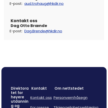
E-post
:
aud.trohaug@hkdir.no
Kontakt oss
Dag Otto Brænde
E-post
:
Dag.Brende@hkdir.no
Direktora
Kontakt
Om nettstedet
tet for
høyere
Kontakt oss
Personvernfråsegn
utdannin
g og
For presse
Tilgjengelighetserklæring