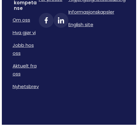
kompeta
nse
Informasjonskapsler
Om oss
English site
Hva gjør vi
Jobb hos
oss
Aktuelt fra
oss
Nyhetsbrev