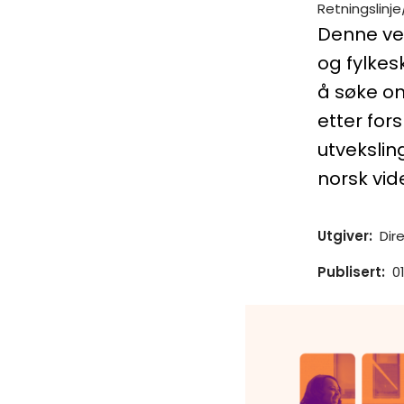
Retningslinje
Denne vei
og fylke
å søke om
etter for
utveksli
norsk vid
Utgiver
:
Dir
Publisert
:
0