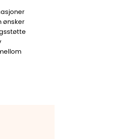
sasjoner
m ønsker
gsstøtte
v
 mellom