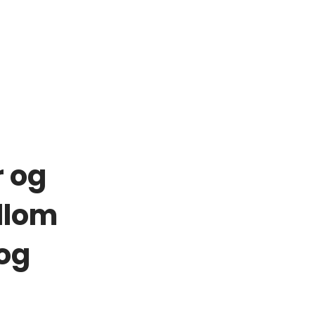
r og
llom
og