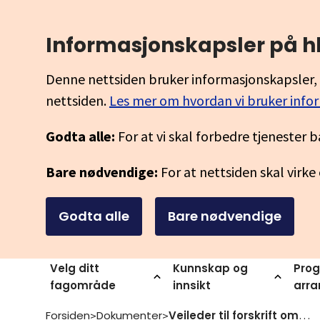
Informasjonskapsler på h
Denne nettsiden bruker informasjonskapsler, 
nettsiden.
Les mer om hvordan vi bruker info
Godta alle:
For at vi skal forbedre tjenester b
Bare nødvendige:
For at nettsiden skal virke
Godta alle
Bare nødvendige
Velg ditt
Kunnskap og
Prog
fagområde
innsikt
arr
Forsiden
Dokumenter
Veileder til forskrift om godkjenning for utdanningsstotte av utvekslingsorganisasjoner og utvekslingssamarbeid mellom norsk videregaende skole og utenlandsk skole
>
>