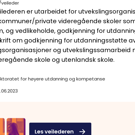
/veileder
lederen er utarbeidet for utvekslingsorgani
skommuner/private videregående skoler so
, og vedlikeholde, godkjenning for utdannin
skrift om godkjenning for utdanningsstøtte a
ngsorganisasjoner og utvekslingssamarbeid
eregående skole og utenlandsk skole.
ektoratet for høyere utdanning og kompetanse
1.06.2023
Les veilederen