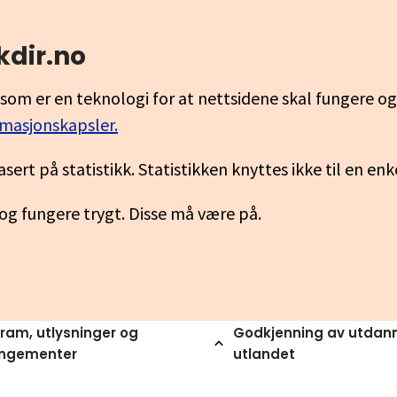
kdir.no
som er en teknologi for at nettsidene skal fungere o
rmasjonskapsler.
asert på statistikk. Statistikken knyttes ikke til en en
 og fungere trygt. Disse må være på.
ram, utlysninger og
Godkjenning av utdann
angementer
utlandet