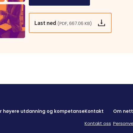
Last ned
(PDF, 667.06 KB)
for høyere utdanning og kompetanse
Kontakt
Om nett
Kontakt oss
Personve