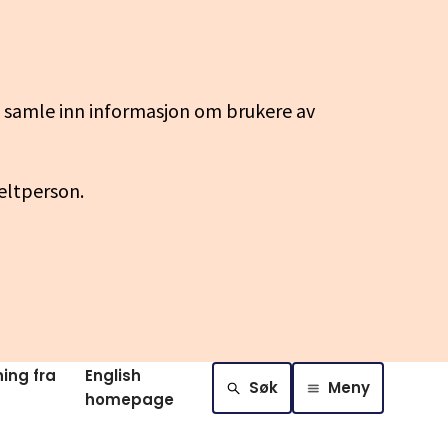
g samle inn informasjon om brukere av
keltperson.
ing fra
English
Søk
Meny
homepage