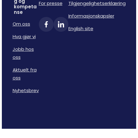
g og
For presse
Tilgjengelighetserklæring
kompeta
nse
Informasjonskapsler
Om oss
English site
Hva gjør vi
Jobb hos
oss
Aktuelt fra
oss
Nyhetsbrev