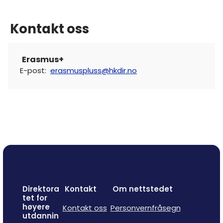
Kontakt oss
Erasmus+
E-post
:
erasmuspluss@hkdir.no
Direktora
Kontakt
Om nettstedet
tet for
høyere
Kontakt oss
Personvernfråsegn
utdannin