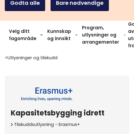
Godta alle
Bare nødvendige
Go
Program,
Velg ditt
Kunnskap
av
utlysninger og
fagområde
og innsikt
ut
arrangementer
fr
Utlysninger og tilskudd
>
Kapasitetsbygging idrett
Tilskuddsutlysning
-
Erasmus+