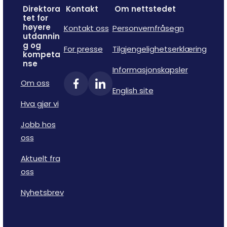
Direktora
Kontakt
Om nettstedet
tet for
høyere
Kontakt oss
Personvernfråsegn
utdannin
g og
For presse
Tilgjengelighetserklæring
kompeta
nse
Informasjonskapsler
Om oss
English site
Hva gjør vi
Jobb hos
oss
Aktuelt fra
oss
Nyhetsbrev