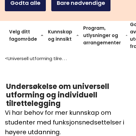
Godta alle
Bare nødvendige
Go
Program,
Velg ditt
Kunnskap
av
utlysninger og
fagområde
og innsikt
ut
arrangementer
fr
Universell utforming tilrettelegging og laeringsmiljo
>
Undersøkelse om universell
utforming og individuell
tilrettelegging
Vi har behov for mer kunnskap om
studenter med funksjonsnedsettelser i
høyere utdanning.